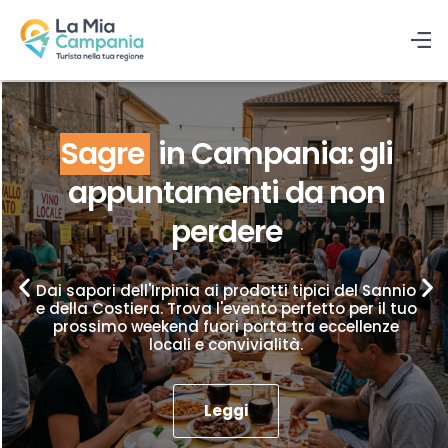
Sagre
in Campania: gli
appuntamenti da non
perdere
Dai sapori dell'Irpinia ai prodotti tipici del Sannio
e della Costiera. Trova l'evento perfetto per il tuo
prossimo weekend fuori porta tra eccellenze
locali e convivialità.
Leggi