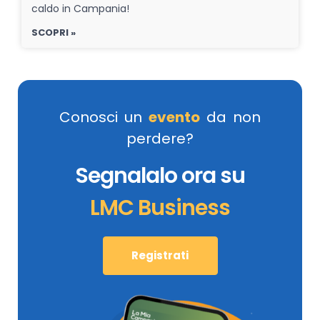
caldo in Campania!
SCOPRI »
Conosci un
evento
da non
perdere?
Segnalalo ora su
LMC Business
Registrati