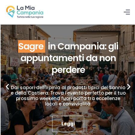
Sagre
in Campania: gli
appuntamenti da non
perdere
Dai sapori dell'Irpinia ai prodotti tipici del Sannio
e della Costiera. Trova l'evento perfetto per il tuo
prossimo weekend fuori porta tra eccellenze
locali e convivialità.
Leggi