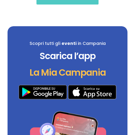
Scopri tutti gli
eventi
in Campania
Scarica l’app
La Mia Campania