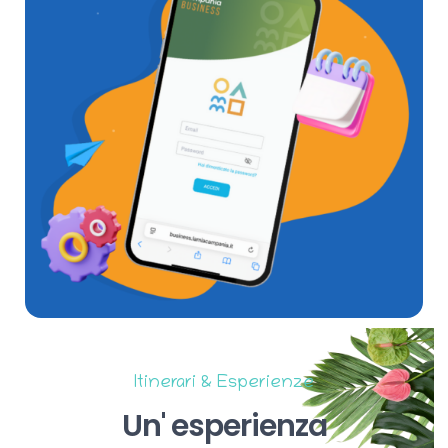
Itinerari & Esperienze
Un'
esperienza