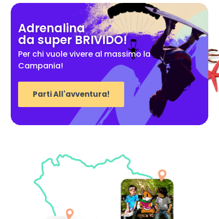
Adrenalina
da super BRIVIDO!
Per chi vuole vivere al massimo la
Campania!
Parti All'avventura!