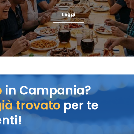
Leggi
o
in Campania?
ià trovato
per te
nti!