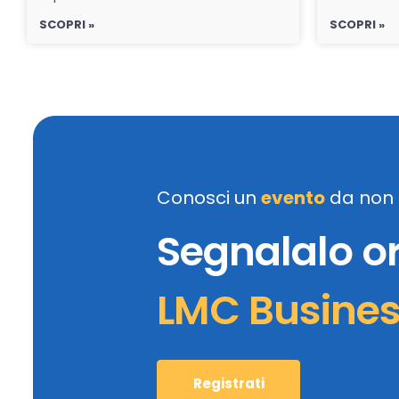
SCOPRI »
SCOPRI »
Conosci un
evento
da non 
Segnalalo o
LMC Busine
Registrati