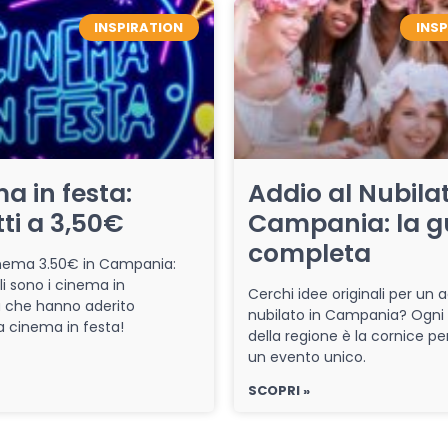
INSPIRATION
INS
a in festa:
Addio al Nubilat
tti a 3,50€
Campania: la g
completa
cinema 3.50€ in Campania:
li sono i cinema in
Cerchi idee originali per un a
che hanno aderito
nubilato in Campania? Ogni
iva cinema in festa!
della regione è la cornice pe
un evento unico.
SCOPRI »