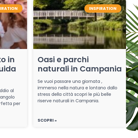
PIRATION
INSPIRATION
o in
Oasi e parchi
uida
naturali in Campania
Se vuoi passare una giornata ,
immerso nella natura e lontano dallo
ddio al
stress della città scopri le più belle
 angolo
riserve naturali in Campania.
rfetta per
SCOPRI »