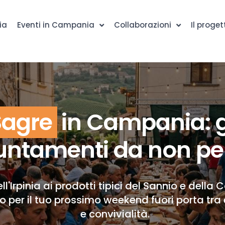
ia
Eventi in Campania
Collaborazioni
Il proget
Sagre
in Campania: g
ntamenti da non pe
ll'Irpinia ai prodotti tipici del Sannio e della 
to per il tuo prossimo weekend fuori porta tra 
e convivialità.