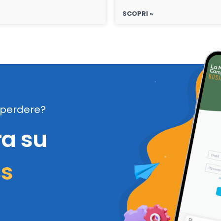
SCOPRI »
perdere?
ra su
ss