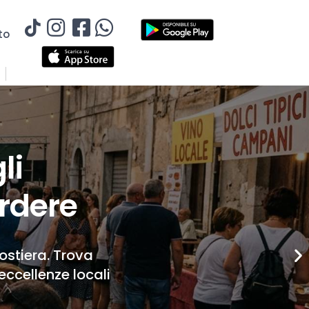
to
li
rdere
Costiera. Trova
eccellenze locali