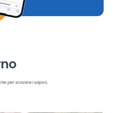
rno
che per scovare i sapori,