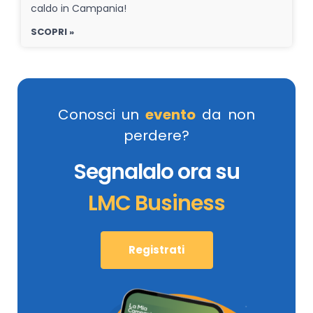
caldo in Campania!
SCOPRI »
Conosci un
evento
da non
perdere?
Segnalalo ora su
LMC Business
Registrati