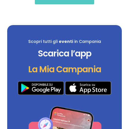
Scopri tutti gli
eventi
in Campania
Scarica l’app
La Mia Campania