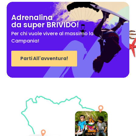
Adrenalina
da super BRIVIDO!
Per chi vuole vivere al massimo la
Campania!
Parti All'avventura!