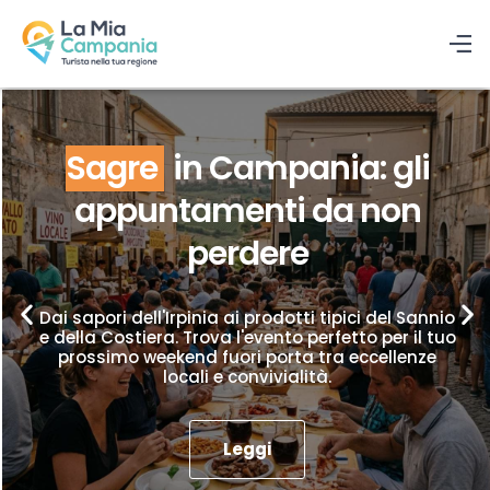
Sagre
in Campania: gli
appuntamenti da non
perdere
Dai sapori dell'Irpinia ai prodotti tipici del Sannio
e della Costiera. Trova l'evento perfetto per il tuo
prossimo weekend fuori porta tra eccellenze
locali e convivialità.
Leggi