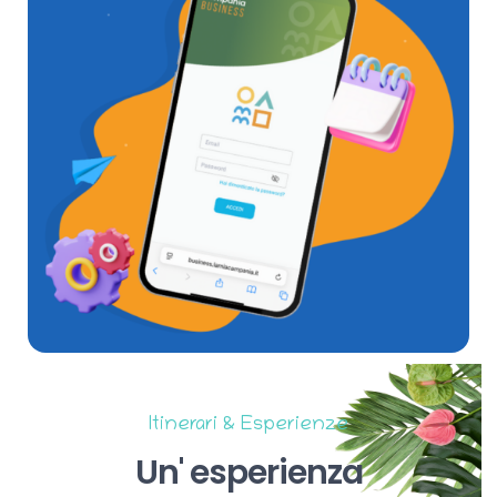
Itinerari & Esperienze
Un'
esperienza