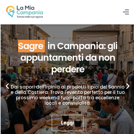
Sagre
in Campania: gli
appuntamenti da non
perdere
Dai sapori dell'Irpinia ai prodotti tipici del Sannio
e della Costiera. Trova l'evento perfetto per il tuo
prossimo weekend fuori porta tra eccellenze
locali e convivialità.
Leggi