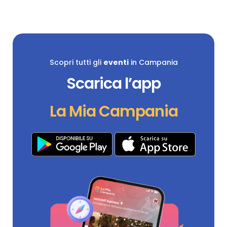
Scopri tutti gli
eventi
in Campania
Scarica l’app
La Mia Campania