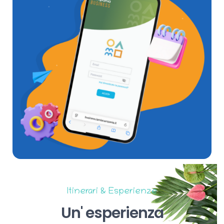
Itinerari & Esperienze
Un'
esperienza