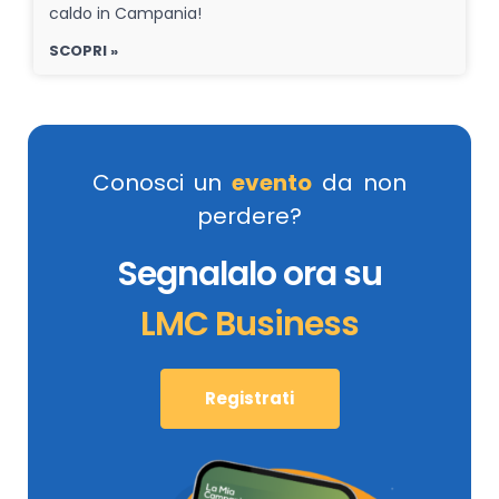
caldo in Campania!
SCOPRI »
Conosci un
evento
da non
perdere?
Segnalalo ora su
LMC Business
Registrati