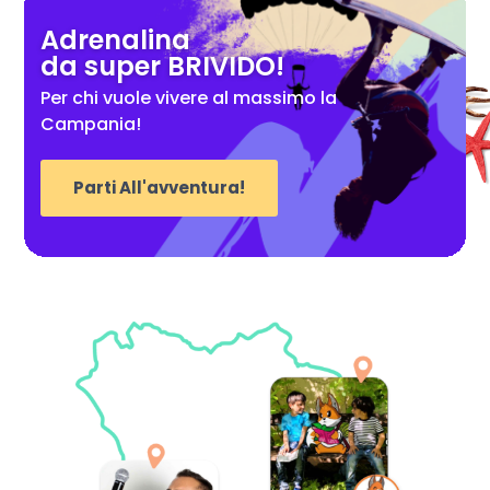
Adrenalina
da super BRIVIDO!
Per chi vuole vivere al massimo la
Campania!
Parti All'avventura!