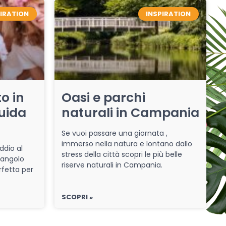
PIRATION
INSPIRATION
o in
Oasi e parchi
uida
naturali in Campania
Se vuoi passare una giornata ,
immerso nella natura e lontano dallo
ddio al
stress della città scopri le più belle
 angolo
riserve naturali in Campania.
rfetta per
SCOPRI »