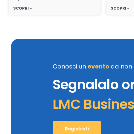
SCOPRI »
SCOPRI »
Conosci un
evento
da non 
Segnalalo o
LMC Busine
Registrati