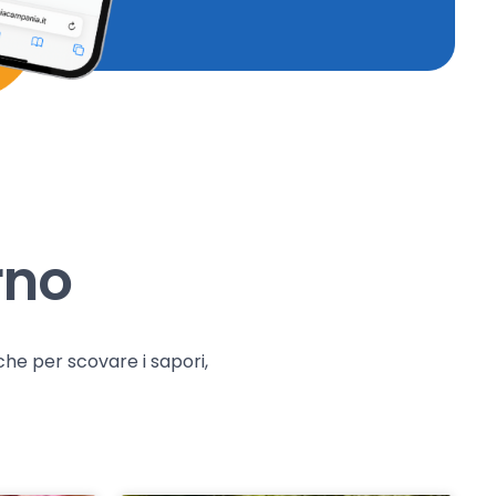
rno
che per scovare i sapori,