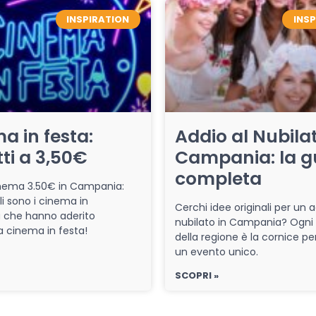
INSPIRATION
INS
a in festa:
Addio al Nubilat
tti a 3,50€
Campania: la g
completa
cinema 3.50€ in Campania:
li sono i cinema in
Cerchi idee originali per un a
che hanno aderito
nubilato in Campania? Ogni
iva cinema in festa!
della regione è la cornice pe
un evento unico.
SCOPRI »