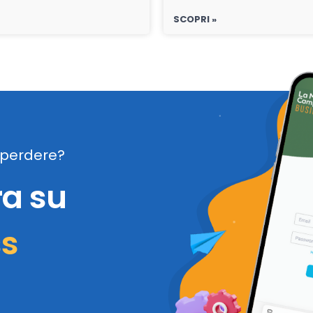
SCOPRI »
perdere?
ra su
ss