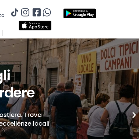
to
li
rdere
Costiera. Trova
eccellenze locali