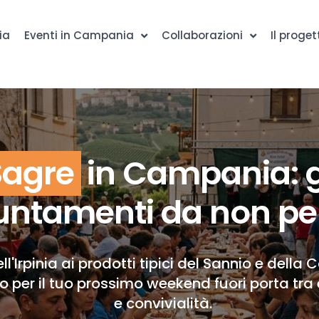
ia
Eventi in Campania
Collaborazioni
Il proget
Sagre
in Campania: g
ntamenti da non pe
ll'Irpinia ai prodotti tipici del Sannio e della 
to per il tuo prossimo weekend fuori porta tra 
e convivialità.