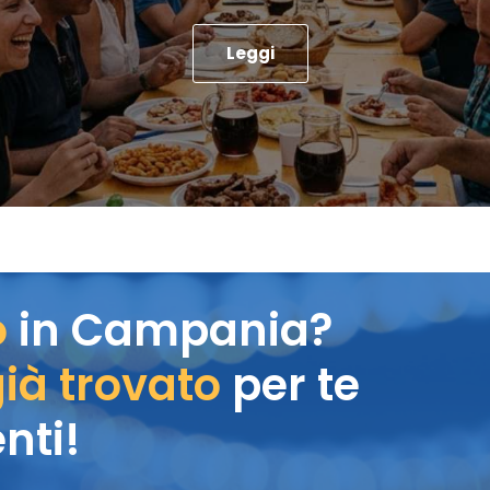
Leggi
o
in Campania?
ià trovato
per te
nti!