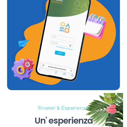
Itinerari & Esperienze
Un'
esperienza