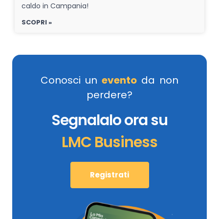
caldo in Campania!
SCOPRI »
Conosci un
evento
da non
perdere?
Segnalalo ora su
LMC Business
Registrati