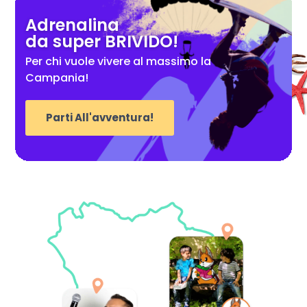
Adrenalina
da super BRIVIDO!
Per chi vuole vivere al massimo la
Campania!
Parti All'avventura!