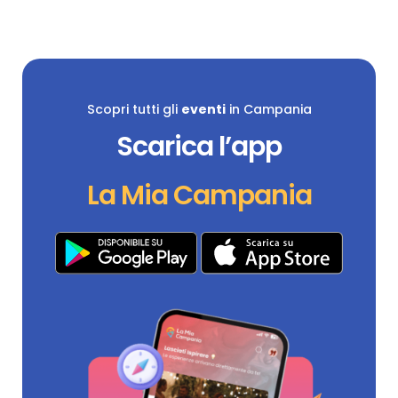
Scopri tutti gli
eventi
in Campania
Scarica l’app
La Mia Campania