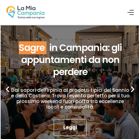
Sagre
in Campania: gli
appuntamenti da non
perdere
Dai sapori dell'Irpinia ai prodotti tipici del Sannio
e della Costiera. Trova l'evento perfetto per il tuo
prossimo weekend fuori porta tra eccellenze
locali e convivialità.
Leggi