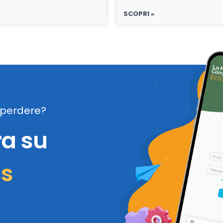
SCOPRI »
perdere?
ra su
ss