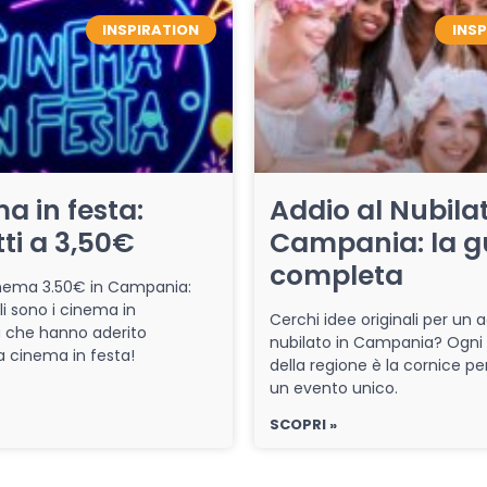
INSPIRATION
INS
a in festa:
Addio al Nubilat
tti a 3,50€
Campania: la g
completa
cinema 3.50€ in Campania:
li sono i cinema in
Cerchi idee originali per un a
che hanno aderito
nubilato in Campania? Ogni
iva cinema in festa!
della regione è la cornice pe
un evento unico.
SCOPRI »