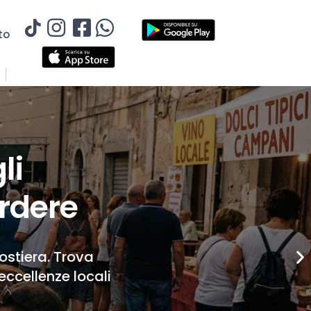
to
li
rdere
Costiera. Trova
eccellenze locali