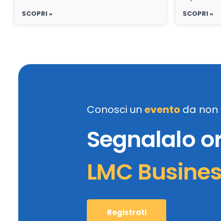
SCOPRI »
SCOPRI »
Conosci un
evento
da non 
Segnalalo o
LMC Busine
Registrati