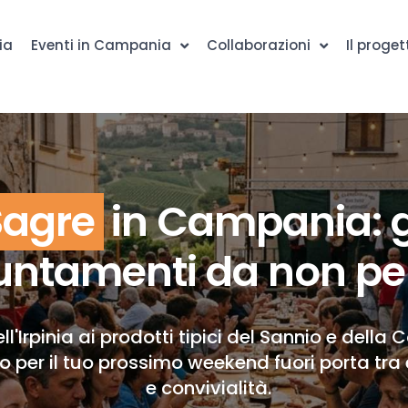
ia
Eventi in Campania
Collaborazioni
Il proget
Sagre
in Campania: g
ntamenti da non pe
ll'Irpinia ai prodotti tipici del Sannio e della 
to per il tuo prossimo weekend fuori porta tra 
e convivialità.