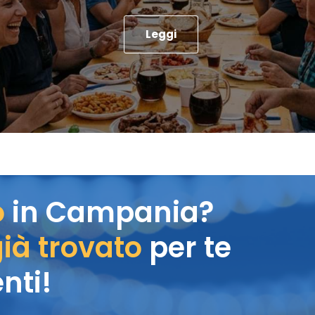
Leggi
o
in Campania?
ià trovato
per te
nti!