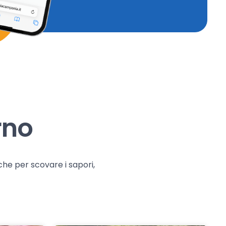
rno
che per scovare i sapori,