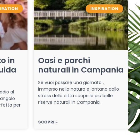
PIRATION
INSPIRATION
o in
Oasi e parchi
uida
naturali in Campania
Se vuoi passare una giornata ,
immerso nella natura e lontano dallo
ddio al
stress della città scopri le più belle
 angolo
riserve naturali in Campania.
rfetta per
SCOPRI »