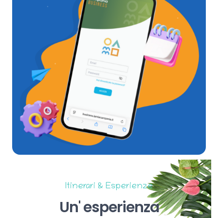
Itinerari & Esperienze
Un'
esperienza