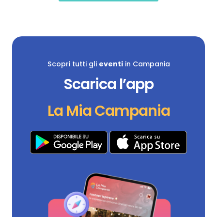
Scopri tutti gli
eventi
in Campania
Scarica l’app
La Mia Campania