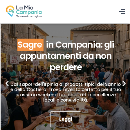
Sagre
in Campania: gli
appuntamenti da non
perdere
Dai sapori dell'Irpinia ai prodotti tipici del Sannio
e della Costiera. Trova l'evento perfetto per il tuo
prossimo weekend fuori porta tra eccellenze
locali e convivialità.
Leggi