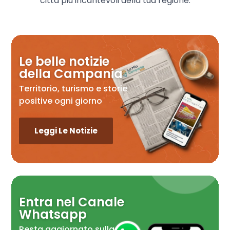
città più incantevoli della tua regione.
Le belle notizie
della Campania
Territorio, turismo e storie
positive ogni giorno
Leggi Le Notizie
Entra nel Canale
Whatsapp
Resta aggiornato sulla