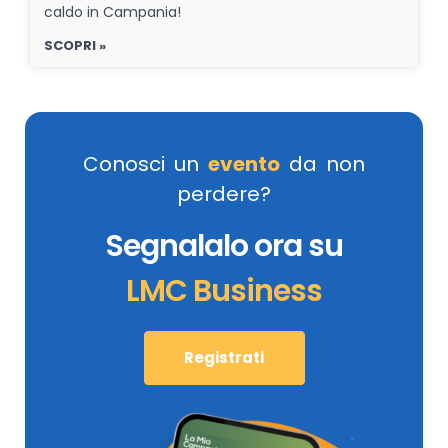
caldo in Campania!
SCOPRI »
Conosci un
evento
da non
perdere?
Segnalalo ora su
LMC Business
Registrati