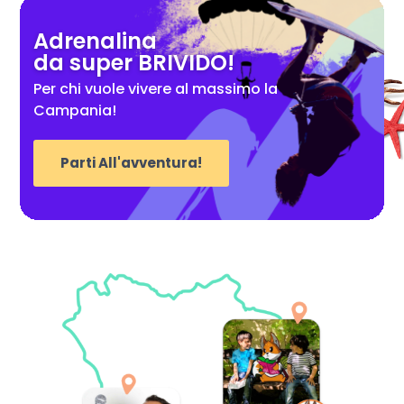
Adrenalina
da super BRIVIDO!
Per chi vuole vivere al massimo la
Campania!
Parti All'avventura!