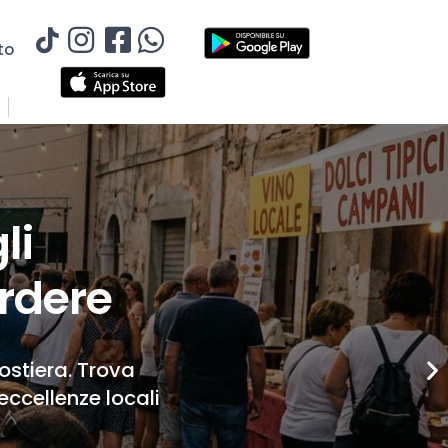
to
li
rdere
Costiera. Trova
eccellenze locali