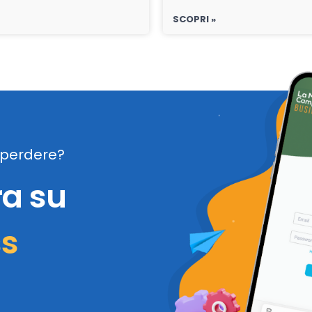
SCOPRI »
perdere?
ra su
ss