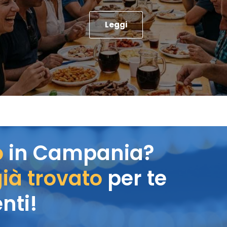
Leggi
o
in Campania?
ià trovato
per te
nti!