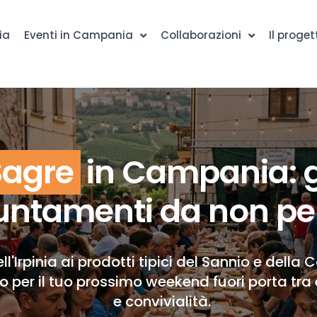
ia
Eventi in Campania
Collaborazioni
Il proget
Sagre
in Campania: g
ntamenti da non pe
ll'Irpinia ai prodotti tipici del Sannio e della 
to per il tuo prossimo weekend fuori porta tra 
e convivialità.