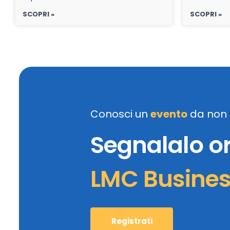
SCOPRI »
SCOPRI »
Conosci un
evento
da non 
Segnalalo o
LMC Busine
Registrati