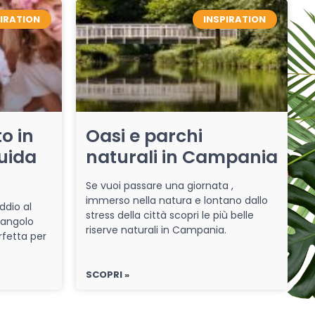
PIRATION
INSPIRATION
o in
Oasi e parchi
uida
naturali in Campania
Se vuoi passare una giornata ,
immerso nella natura e lontano dallo
ddio al
stress della città scopri le più belle
 angolo
riserve naturali in Campania.
rfetta per
SCOPRI »