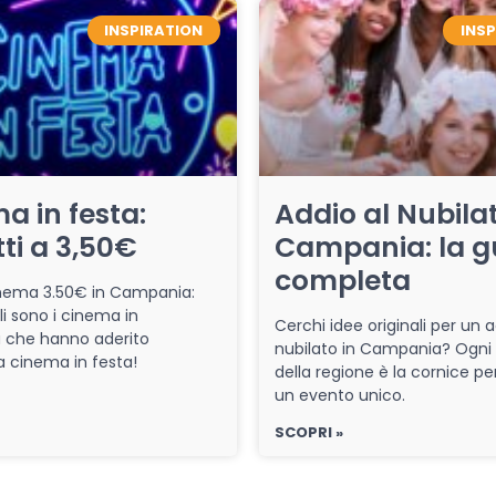
INSPIRATION
INS
a in festa:
Addio al Nubilat
tti a 3,50€
Campania: la g
completa
cinema 3.50€ in Campania:
li sono i cinema in
Cerchi idee originali per un a
che hanno aderito
nubilato in Campania? Ogni
iva cinema in festa!
della regione è la cornice pe
un evento unico.
SCOPRI »