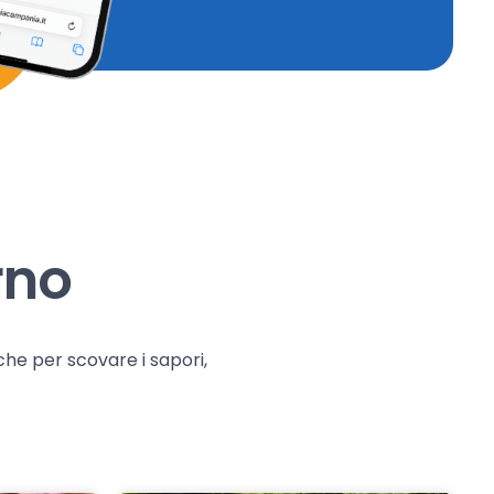
rno
che per scovare i sapori,