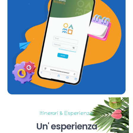
Itinerari & Esperienze
Un'
esperienza