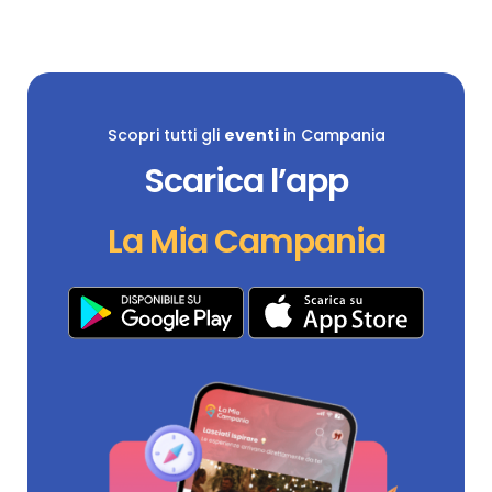
Scopri tutti gli
eventi
in Campania
Scarica l’app
La Mia Campania