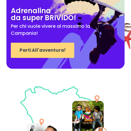
Adrenalina
da super BRIVIDO!
Per chi vuole vivere al massimo la
Campania!
Parti All'avventura!