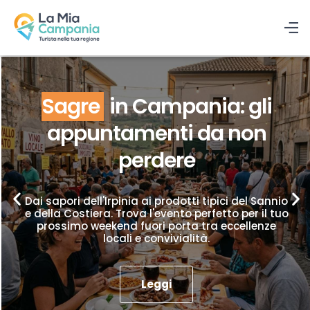
Sagre
in Campania: gli
appuntamenti da non
perdere
Dai sapori dell'Irpinia ai prodotti tipici del Sannio
e della Costiera. Trova l'evento perfetto per il tuo
prossimo weekend fuori porta tra eccellenze
locali e convivialità.
Leggi