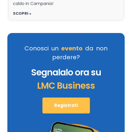
caldo in Campania!
SCOPRI »
Conosci un
evento
da non
perdere?
Segnalalo ora su
LMC Business
Registrati