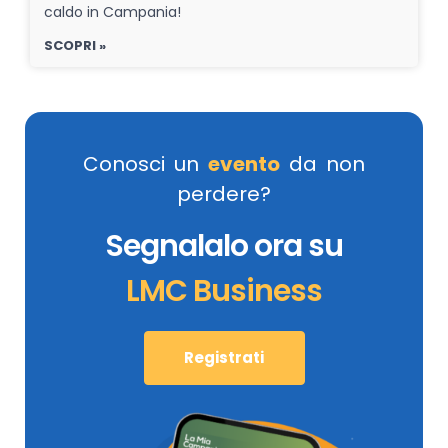
caldo in Campania!
SCOPRI »
Conosci un
evento
da non
perdere?
Segnalalo ora su
LMC Business
Registrati