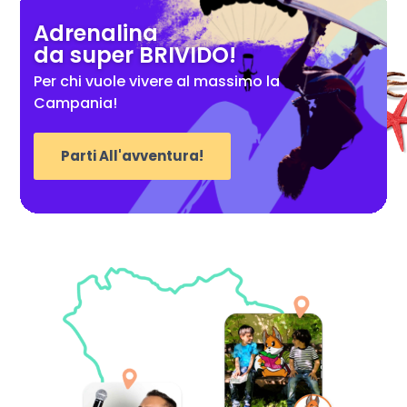
Adrenalina
da super BRIVIDO!
Per chi vuole vivere al massimo la
Campania!
Parti All'avventura!