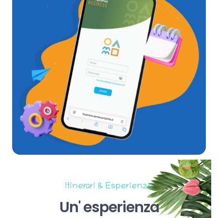
Itinerari & Esperienze
Un'
esperienza