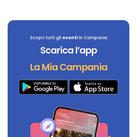
Scopri tutti gli
eventi
in Campania
Scarica l’app
La Mia Campania