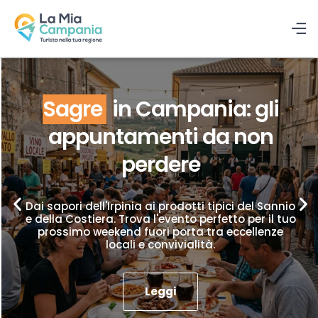
Sagre
in Campania: gli
appuntamenti da non
perdere
Dai sapori dell'Irpinia ai prodotti tipici del Sannio
e della Costiera. Trova l'evento perfetto per il tuo
prossimo weekend fuori porta tra eccellenze
locali e convivialità.
Leggi