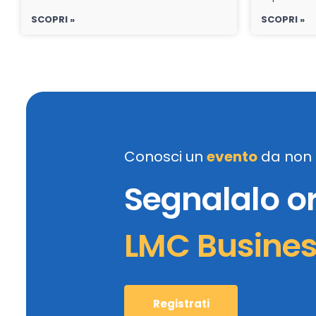
SCOPRI »
SCOPRI »
Conosci un
evento
da non 
Segnalalo o
LMC Busine
Registrati