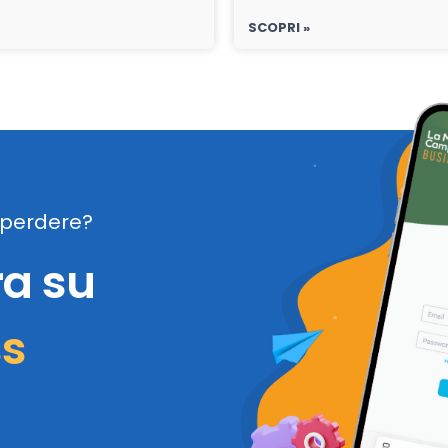
SCOPRI »
perdere?
ra su
ss