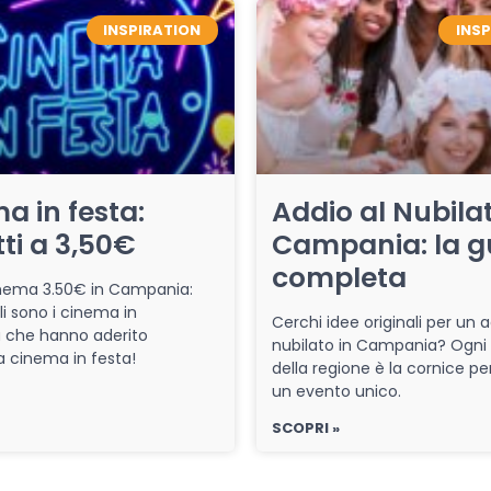
INSPIRATION
INS
a in festa:
Addio al Nubilat
tti a 3,50€
Campania: la g
completa
cinema 3.50€ in Campania:
li sono i cinema in
Cerchi idee originali per un a
che hanno aderito
nubilato in Campania? Ogni
iva cinema in festa!
della regione è la cornice pe
un evento unico.
SCOPRI »