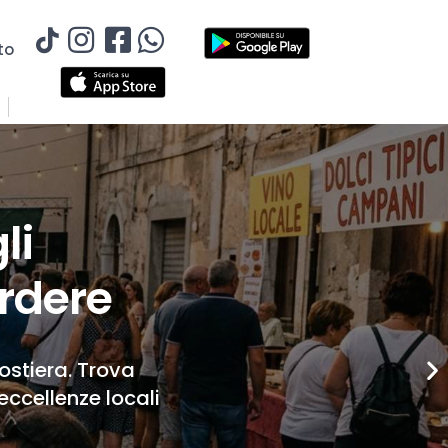
to
li
rdere
Costiera. Trova
eccellenze locali