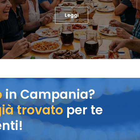
Leggi
o
in Campania?
ià trovato
per te
nti!