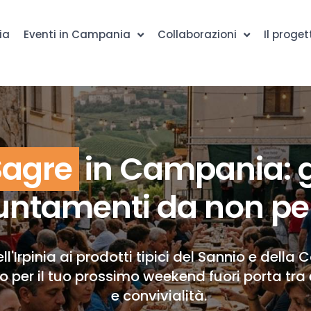
ia
Eventi in Campania
Collaborazioni
Il proget
Sagre
in Campania: g
ntamenti da non pe
ll'Irpinia ai prodotti tipici del Sannio e della 
to per il tuo prossimo weekend fuori porta tra 
e convivialità.