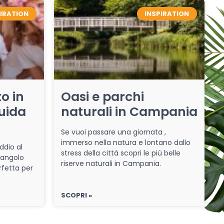
PIRATION
INSPIRATION
o in
Oasi e parchi
uida
naturali in Campania
Se vuoi passare una giornata ,
immerso nella natura e lontano dallo
ddio al
stress della città scopri le più belle
 angolo
riserve naturali in Campania.
rfetta per
SCOPRI »