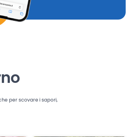
rno
che per scovare i sapori,