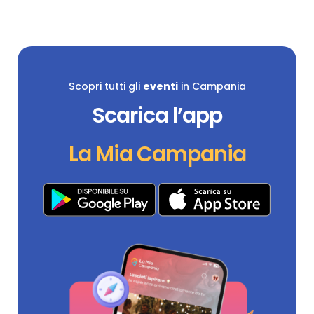
Scopri tutti gli
eventi
in Campania
Scarica l’app
La Mia Campania