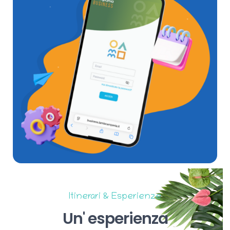
Itinerari & Esperienze
Un'
esperienza