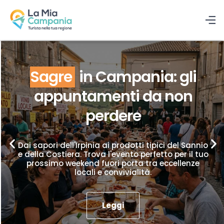
Sagre
in Campania: gli
appuntamenti da non
perdere
Dai sapori dell'Irpinia ai prodotti tipici del Sannio
e della Costiera. Trova l'evento perfetto per il tuo
prossimo weekend fuori porta tra eccellenze
locali e convivialità.
Leggi