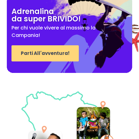
Adrenalina
da super BRIVIDO!
Per chi vuole vivere al massimo la
Campania!
Parti All'avventura!