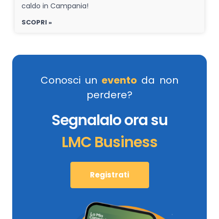
caldo in Campania!
SCOPRI »
Conosci un
evento
da non
perdere?
Segnalalo ora su
LMC Business
Registrati