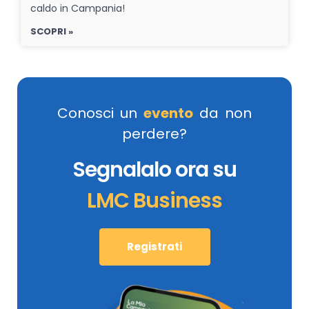
caldo in Campania!
SCOPRI »
Conosci un
evento
da non
perdere?
Segnalalo ora su
LMC Business
Registrati