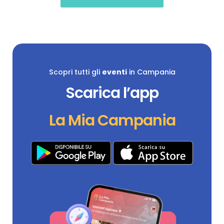
Scopri tutti gli
eventi
in Campania
Scarica l’app
La Mia Campania