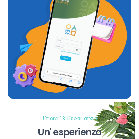
Itinerari & Esperienze
Un'
esperienza