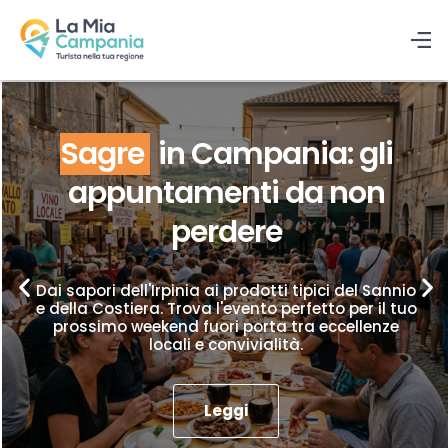
Sagre
in Campania: gli
appuntamenti da non
perdere
Dai sapori dell'Irpinia ai prodotti tipici del Sannio
e della Costiera. Trova l'evento perfetto per il tuo
prossimo weekend fuori porta tra eccellenze
locali e convivialità.
Leggi