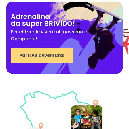
Adrenalina
da super BRIVIDO!
Per chi vuole vivere al massimo la
Campania!
Parti All'avventura!