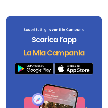
Scopri tutti gli
eventi
in Campania
Scarica l’app
La Mia Campania