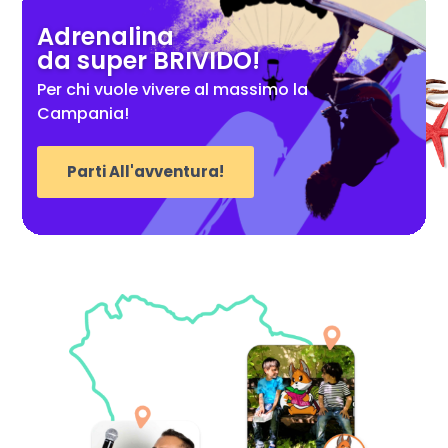
Adrenalina
da super BRIVIDO!
Per chi vuole vivere al massimo la
Campania!
Parti All'avventura!