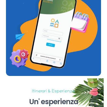
Itinerari & Esperienze
Un'
esperienza