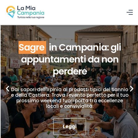
Sagre
in Campania: gli
appuntamenti da non
perdere
Dai sapori dell'Irpinia ai prodotti tipici del Sannio
e della Costiera. Trova l'evento perfetto per il tuo
prossimo weekend fuori porta tra eccellenze
locali e convivialità.
Leggi