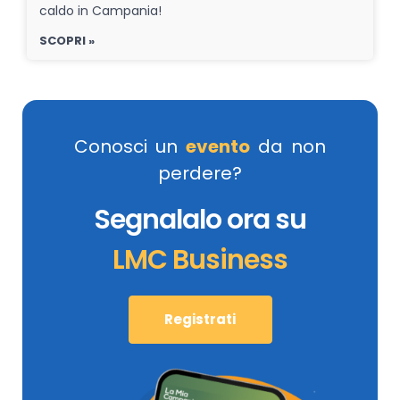
caldo in Campania!
SCOPRI »
Conosci un
evento
da non
perdere?
Segnalalo ora su
LMC Business
Registrati