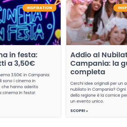
INSPIRATION
INS
a in festa:
Addio al Nubilat
tti a 3,50€
Campania: la g
completa
cinema 3.50€ in Campania:
li sono i cinema in
Cerchi idee originali per un a
che hanno aderito
nubilato in Campania? Ogni
iva cinema in festa!
della regione è la cornice pe
un evento unico.
SCOPRI »