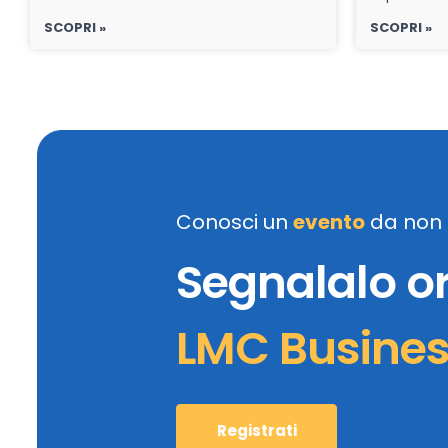
SCOPRI »
SCOPRI »
Conosci un
evento
da non 
Segnalalo o
LMC Busine
Registrati