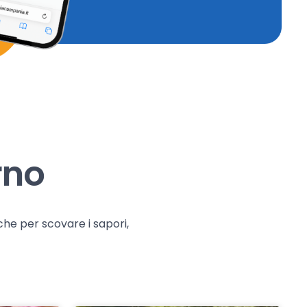
rno
che per scovare i sapori,