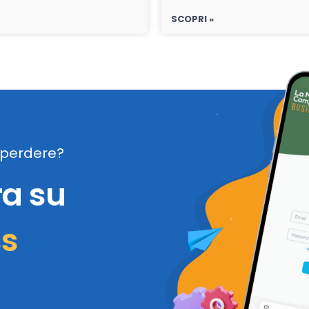
SCOPRI »
perdere?
ra su
ss