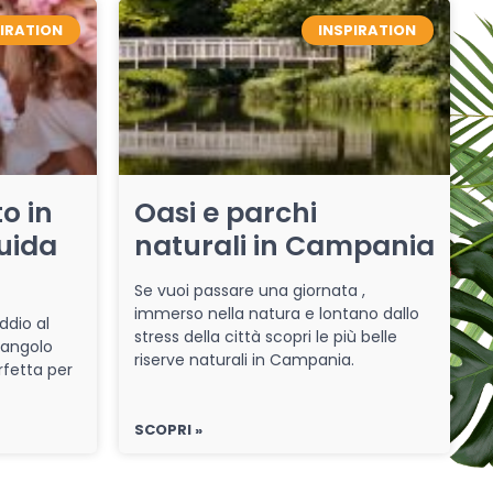
PIRATION
INSPIRATION
o in
Oasi e parchi
uida
naturali in Campania
Se vuoi passare una giornata ,
immerso nella natura e lontano dallo
ddio al
stress della città scopri le più belle
 angolo
riserve naturali in Campania.
rfetta per
SCOPRI »