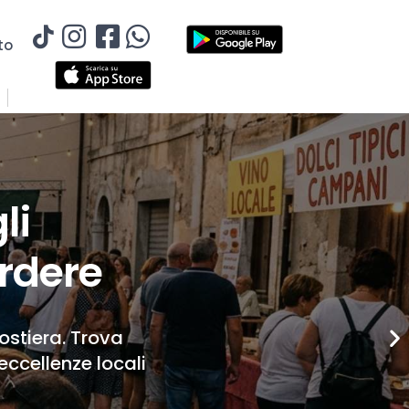
to
li
rdere
Costiera. Trova
eccellenze locali