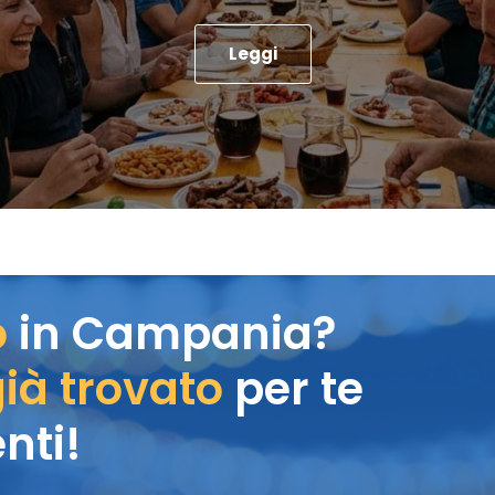
Leggi
o
in Campania?
ià trovato
per te
nti!