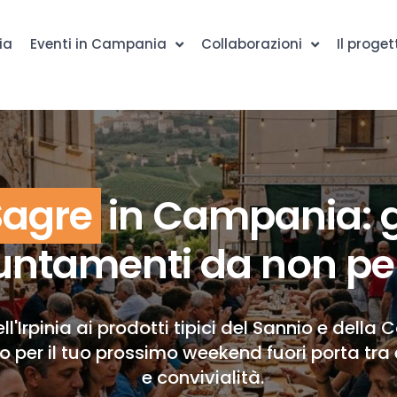
ia
Eventi in Campania
Collaborazioni
Il proget
Sagre
in Campania: g
ntamenti da non pe
ll'Irpinia ai prodotti tipici del Sannio e della 
to per il tuo prossimo weekend fuori porta tra 
e convivialità.