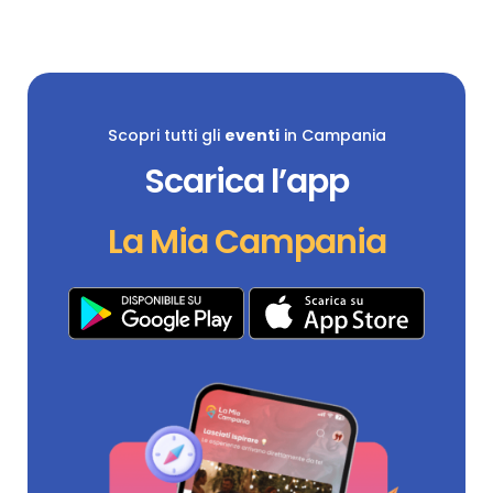
Scopri tutti gli
eventi
in Campania
Scarica l’app
La Mia Campania