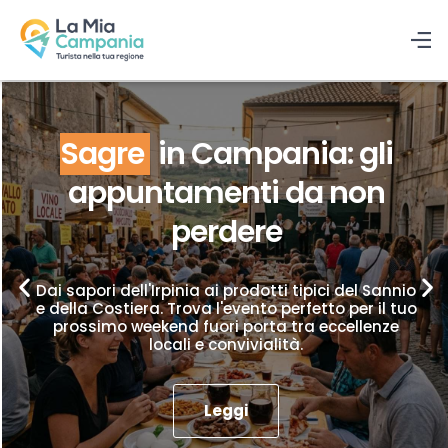
Sagre
in Campania: gli
appuntamenti da non
perdere
Dai sapori dell'Irpinia ai prodotti tipici del Sannio
e della Costiera. Trova l'evento perfetto per il tuo
prossimo weekend fuori porta tra eccellenze
locali e convivialità.
Leggi