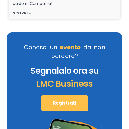
caldo in Campania!
SCOPRI »
Conosci un
evento
da non
perdere?
Segnalalo ora su
LMC Business
Registrati