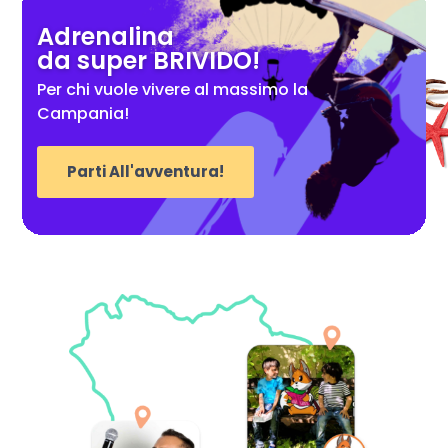
Adrenalina
da super BRIVIDO!
Per chi vuole vivere al massimo la
Campania!
Parti All'avventura!