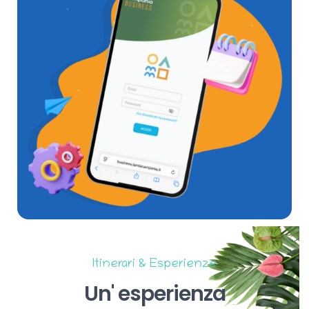
Itinerari & Esperienze
Un'
esperienza