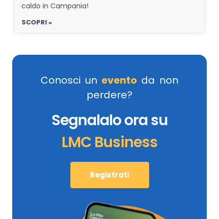
caldo in Campania!
SCOPRI »
Conosci un
evento
da non
perdere?
Segnalalo ora su
LMC Business
Registrati