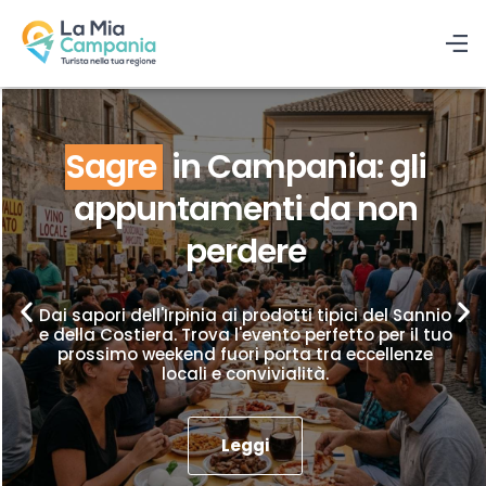
Sagre
in Campania: gli
appuntamenti da non
perdere
Dai sapori dell'Irpinia ai prodotti tipici del Sannio
e della Costiera. Trova l'evento perfetto per il tuo
prossimo weekend fuori porta tra eccellenze
locali e convivialità.
Leggi