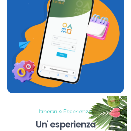
Itinerari & Esperienze
Un'
esperienza