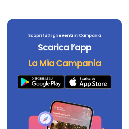
Scopri tutti gli
eventi
in Campania
Scarica l’app
La Mia Campania