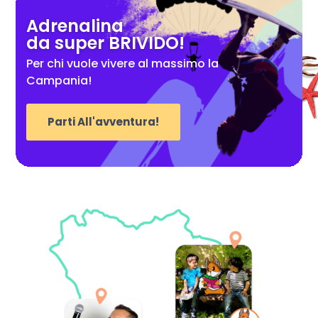
Adrenalina
da super BRIVIDO!
Per chi vuole vivere al massimo la
Campania!
Parti All'avventura!