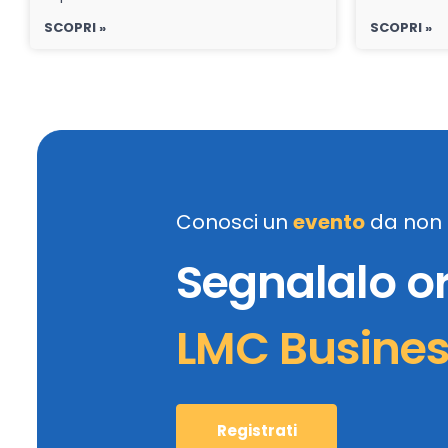
SCOPRI »
SCOPRI »
Conosci un
evento
da non 
Segnalalo o
LMC Busine
Registrati