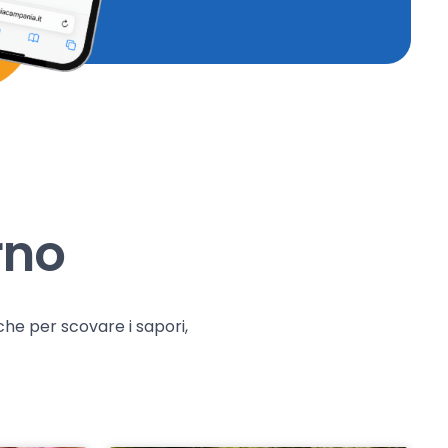
rno
che per scovare i sapori,