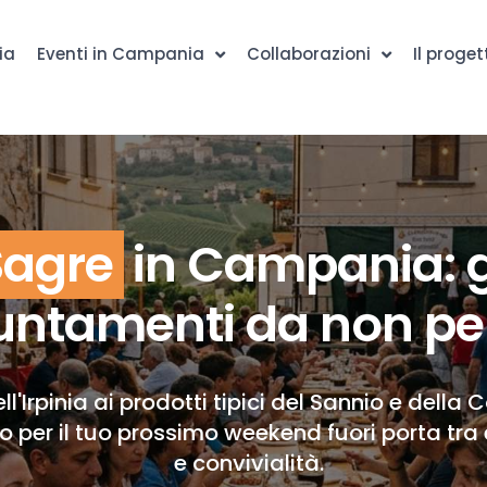
ia
Eventi in Campania
Collaborazioni
Il proget
Sagre
in Campania: g
ntamenti da non pe
ll'Irpinia ai prodotti tipici del Sannio e della 
to per il tuo prossimo weekend fuori porta tra 
e convivialità.