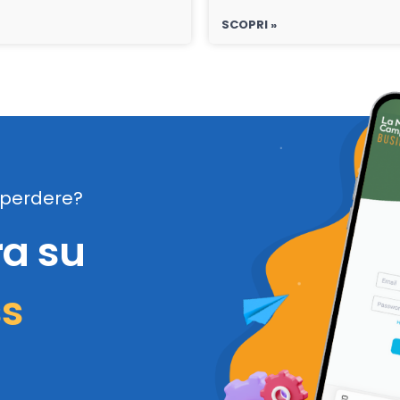
SCOPRI »
perdere?
ra su
ss