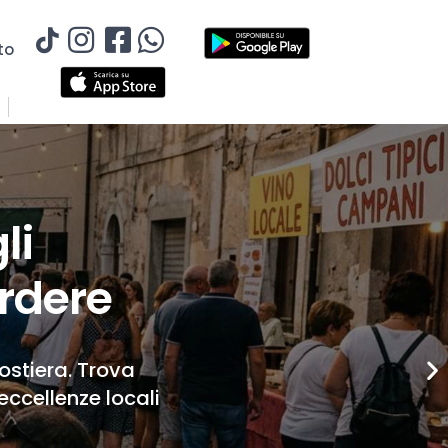
to
li
rdere
Costiera. Trova
eccellenze locali