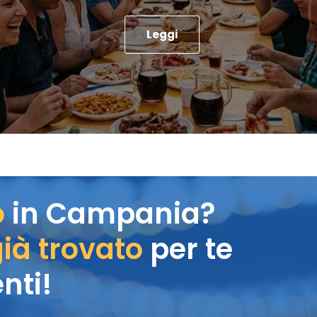
Leggi
o
in Campania?
ià trovato
per te
nti!