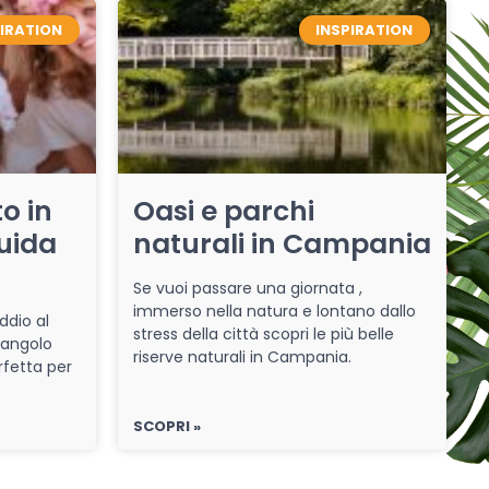
PIRATION
INSPIRATION
o in
Oasi e parchi
uida
naturali in Campania
Se vuoi passare una giornata ,
immerso nella natura e lontano dallo
ddio al
stress della città scopri le più belle
 angolo
riserve naturali in Campania.
rfetta per
SCOPRI »