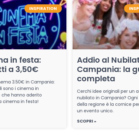
INSPIRATION
INS
a in festa:
Addio al Nubilat
tti a 3,50€
Campania: la g
completa
cinema 3.50€ in Campania:
li sono i cinema in
Cerchi idee originali per un a
che hanno aderito
nubilato in Campania? Ogni
iva cinema in festa!
della regione è la cornice pe
un evento unico.
SCOPRI »