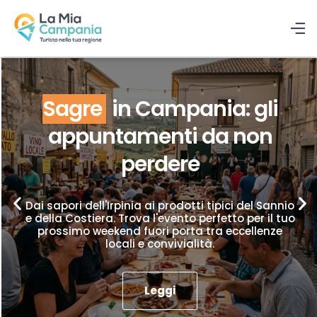
Sagre
in Campania: gli
appuntamenti da non
perdere
Dai sapori dell'Irpinia ai prodotti tipici del Sannio
e della Costiera. Trova l'evento perfetto per il tuo
prossimo weekend fuori porta tra eccellenze
locali e convivialità.
Leggi