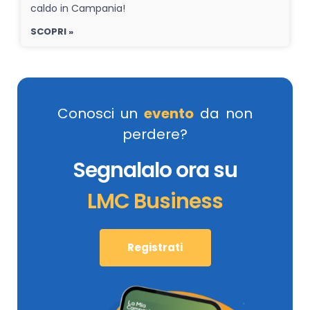
caldo in Campania!
SCOPRI »
Conosci un
evento
da non
perdere?
Segnalalo ora su
LMC Business
Registrati