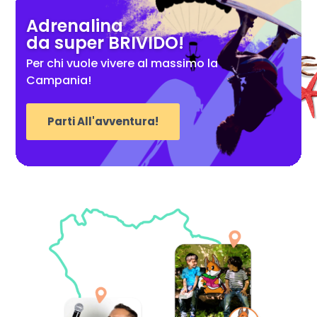
Adrenalina
da super BRIVIDO!
Per chi vuole vivere al massimo la
Campania!
Parti All'avventura!