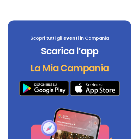
Scopri tutti gli
eventi
in Campania
Scarica l’app
La Mia Campania