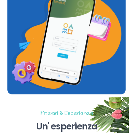
Itinerari & Esperienze
Un'
esperienza