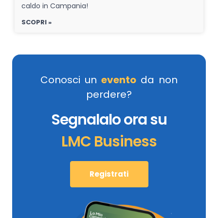
caldo in Campania!
SCOPRI »
Conosci un
evento
da non
perdere?
Segnalalo ora su
LMC Business
Registrati