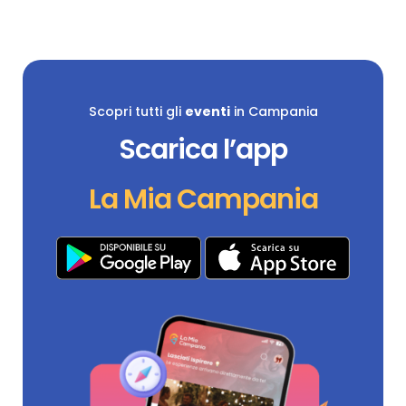
Scopri tutti gli
eventi
in Campania
Scarica l’app
La Mia Campania