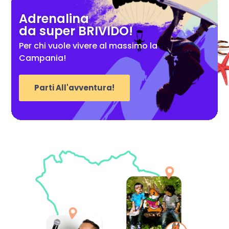
Adrenalina
da super BRIVIDO!
Per chi vuole vivere al massimo la
Campania!
Parti All'avventura!