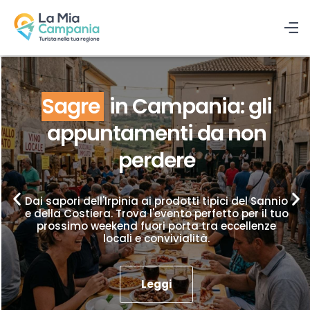
Sagre
in Campania: gli
appuntamenti da non
perdere
Dai sapori dell'Irpinia ai prodotti tipici del Sannio
e della Costiera. Trova l'evento perfetto per il tuo
prossimo weekend fuori porta tra eccellenze
locali e convivialità.
Leggi