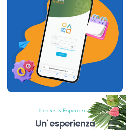
Itinerari & Esperienze
Un'
esperienza