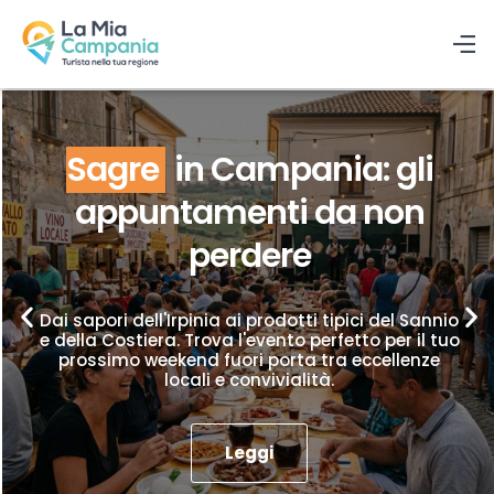
Sagre
in Campania: gli
appuntamenti da non
perdere
Dai sapori dell'Irpinia ai prodotti tipici del Sannio
e della Costiera. Trova l'evento perfetto per il tuo
prossimo weekend fuori porta tra eccellenze
locali e convivialità.
Leggi