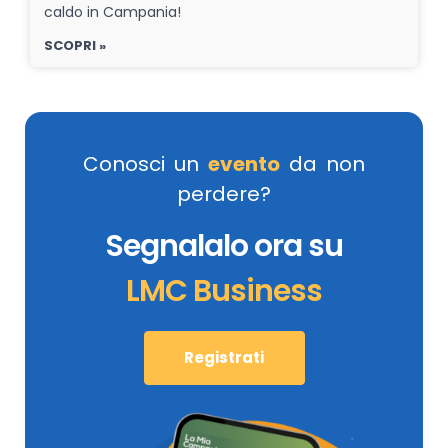
caldo in Campania!
SCOPRI »
Conosci un
evento
da non
perdere?
Segnalalo ora su
LMC Business
Registrati