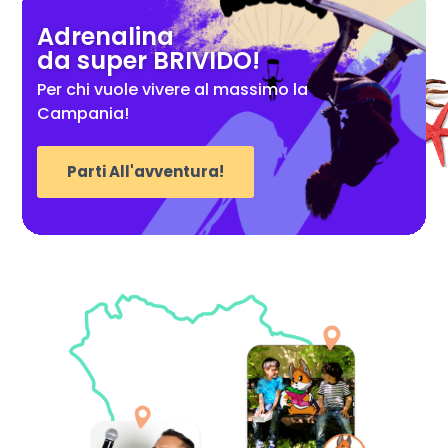
Adrenalina
da super BRIVIDO!
Per chi vuole vivere al massimo la
Campania!
Parti All'avventura!