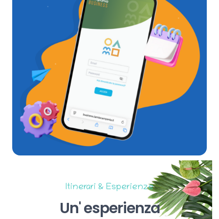
Itinerari & Esperienze
Un'
esperienza