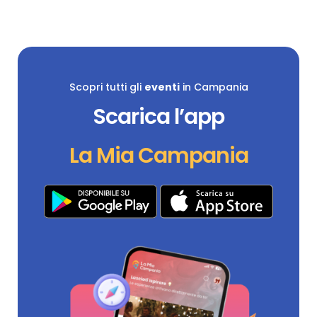
Scopri tutti gli
eventi
in Campania
Scarica l’app
La Mia Campania