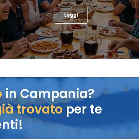
Leggi
o
in Campania?
ià trovato
per te
nti!