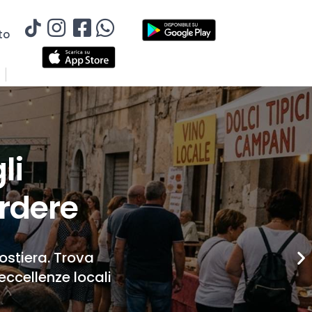
to
li
rdere
Costiera. Trova
eccellenze locali