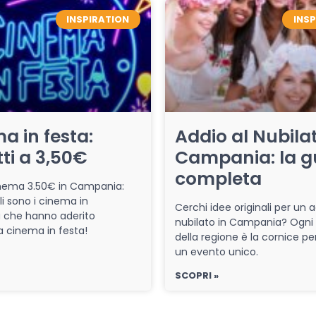
INSPIRATION
INS
a in festa:
Addio al Nubilat
tti a 3,50€
Campania: la g
completa
cinema 3.50€ in Campania:
li sono i cinema in
Cerchi idee originali per un a
che hanno aderito
nubilato in Campania? Ogni
iva cinema in festa!
della regione è la cornice pe
un evento unico.
SCOPRI »