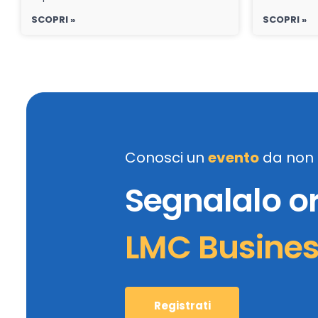
SCOPRI »
SCOPRI »
Conosci un
evento
da non 
Segnalalo o
LMC Busine
Registrati