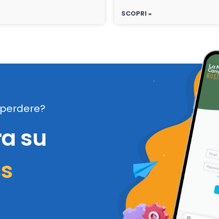
SCOPRI »
perdere?
ra su
ss