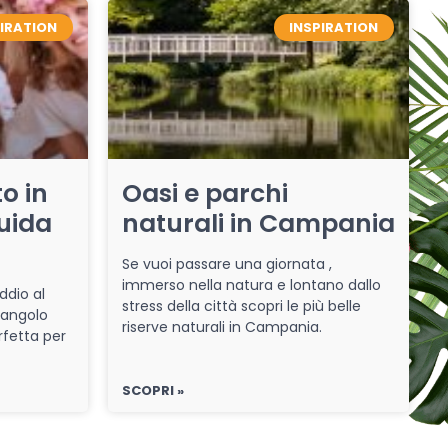
PIRATION
INSPIRATION
o in
Oasi e parchi
uida
naturali in Campania
Se vuoi passare una giornata ,
immerso nella natura e lontano dallo
ddio al
stress della città scopri le più belle
 angolo
riserve naturali in Campania.
rfetta per
SCOPRI »