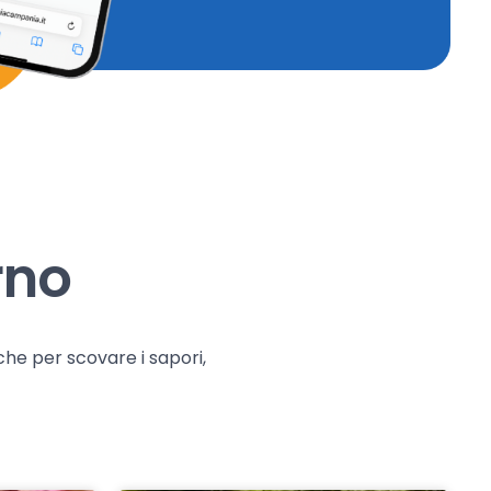
rno
che per scovare i sapori,