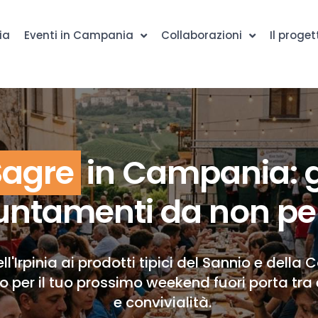
ia
Eventi in Campania
Collaborazioni
Il proget
Sagre
in Campania: g
ntamenti da non pe
ll'Irpinia ai prodotti tipici del Sannio e della 
to per il tuo prossimo weekend fuori porta tra 
e convivialità.