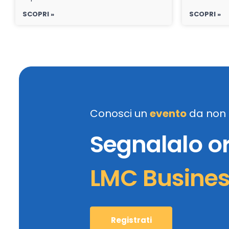
SCOPRI »
SCOPRI »
Conosci un
evento
da non 
Segnalalo o
LMC Busine
Registrati