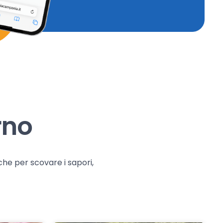
rno
che per scovare i sapori,