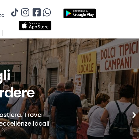
to
li
rdere
Costiera. Trova
eccellenze locali