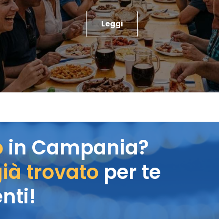
Leggi
o
in Campania?
ià trovato
per te
nti!