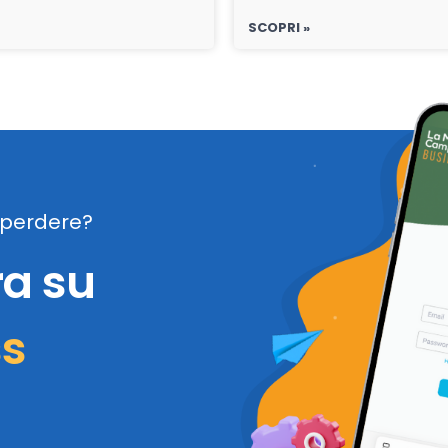
SCOPRI »
perdere?
ra su
ss