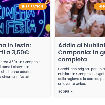
INSPIRATION
INS
a in festa:
Addio al Nubilat
tti a 3,50€
Campania: la g
completa
cinema 3.50€ in Campania:
li sono i cinema in
Cerchi idee originali per un a
che hanno aderito
nubilato in Campania? Ogni
iva cinema in festa!
della regione è la cornice pe
un evento unico.
SCOPRI »