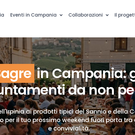
ia
Eventi in Campania
Collaborazioni
Il proget
Sagre
in Campania: g
ntamenti da non pe
ll'Irpinia ai prodotti tipici del Sannio e della 
to per il tuo prossimo weekend fuori porta tra 
e convivialità.