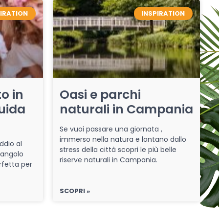
PIRATION
INSPIRATION
o in
Oasi e parchi
uida
naturali in Campania
Se vuoi passare una giornata ,
immerso nella natura e lontano dallo
ddio al
stress della città scopri le più belle
 angolo
riserve naturali in Campania.
rfetta per
SCOPRI »