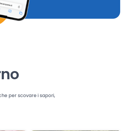
rno
che per scovare i sapori,