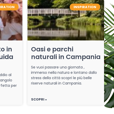
PIRATION
INSPIRATION
o in
Oasi e parchi
uida
naturali in Campania
Se vuoi passare una giornata ,
immerso nella natura e lontano dallo
ddio al
stress della città scopri le più belle
 angolo
riserve naturali in Campania.
rfetta per
SCOPRI »