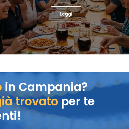
Leggi
o
in Campania?
ià trovato
per te
nti!