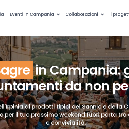
ia
Eventi in Campania
Collaborazioni
Il proget
Sagre
in Campania: g
ntamenti da non pe
ll'Irpinia ai prodotti tipici del Sannio e della 
to per il tuo prossimo weekend fuori porta tra 
e convivialità.