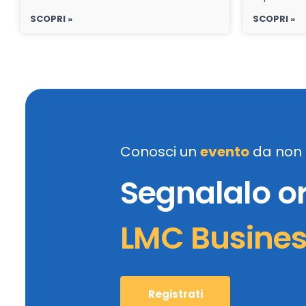
SCOPRI »
SCOPRI »
Conosci un
evento
da non 
Segnalalo o
LMC Busine
Registrati