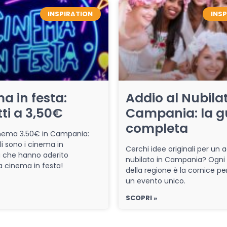
INSPIRATION
INS
a in festa:
Addio al Nubilat
tti a 3,50€
Campania: la g
completa
cinema 3.50€ in Campania:
li sono i cinema in
Cerchi idee originali per un a
che hanno aderito
nubilato in Campania? Ogni
iva cinema in festa!
della regione è la cornice pe
un evento unico.
SCOPRI »