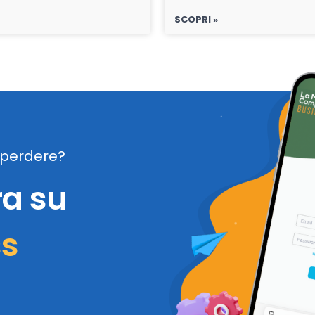
SCOPRI »
perdere?
ra su
ss