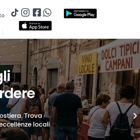
to
li
rdere
Costiera. Trova
eccellenze locali