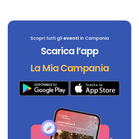
Scopri tutti gli
eventi
in Campania
Scarica l’app
La Mia Campania