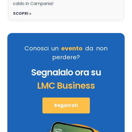
caldo in Campania!
SCOPRI »
Conosci un
evento
da non
perdere?
Segnalalo ora su
LMC Business
Registrati