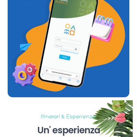
Itinerari & Esperienze
Un'
esperienza