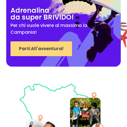
Adrenalina
da super BRIVIDO!
Per chi vuole vivere al massimo la
Campania!
Parti All'avventura!