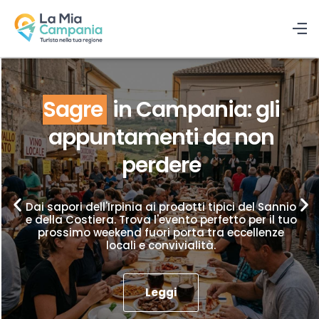
Sagre
in Campania: gli
appuntamenti da non
perdere
Dai sapori dell'Irpinia ai prodotti tipici del Sannio
e della Costiera. Trova l'evento perfetto per il tuo
prossimo weekend fuori porta tra eccellenze
locali e convivialità.
Leggi