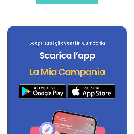
Scopri tutti gli
eventi
in Campania
Scarica l’app
La Mia Campania