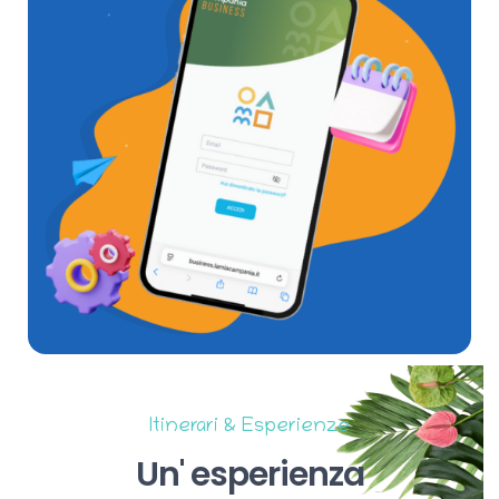
Itinerari & Esperienze
Un'
esperienza