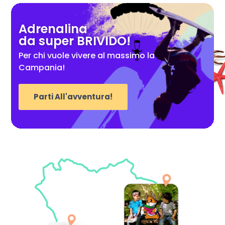
Adrenalina
da super BRIVIDO!
Per chi vuole vivere al massimo la
Campania!
Parti All'avventura!