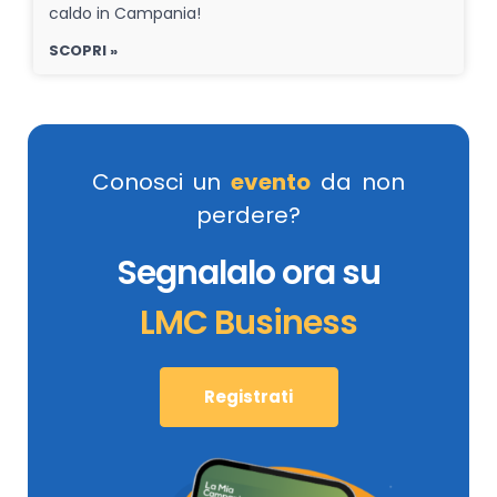
caldo in Campania!
SCOPRI »
Conosci un
evento
da non
perdere?
Segnalalo ora su
LMC Business
Registrati