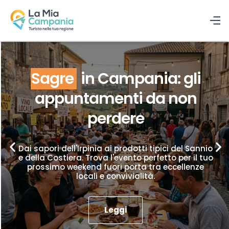
Sagre
in Campania: gli
appuntamenti da non
perdere
Dai sapori dell'Irpinia ai prodotti tipici del Sannio
e della Costiera. Trova l'evento perfetto per il tuo
prossimo weekend fuori porta tra eccellenze
locali e convivialità.
Leggi