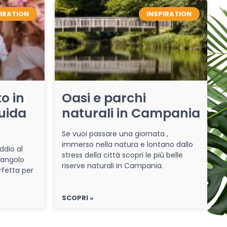
PIRATION
INSPIRATION
o in
Oasi e parchi
uida
naturali in Campania
Se vuoi passare una giornata ,
immerso nella natura e lontano dallo
ddio al
stress della città scopri le più belle
 angolo
riserve naturali in Campania.
rfetta per
SCOPRI »