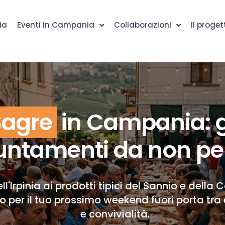
ia
Eventi in Campania
Collaborazioni
Il proget
Sagre
in Campania: g
ntamenti da non pe
ll'Irpinia ai prodotti tipici del Sannio e della 
to per il tuo prossimo weekend fuori porta tra 
e convivialità.