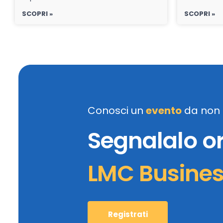
SCOPRI »
SCOPRI »
Conosci un
evento
da non 
Segnalalo o
LMC Busine
Registrati