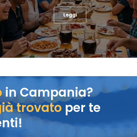
Leggi
o
in Campania?
ià trovato
per te
nti!