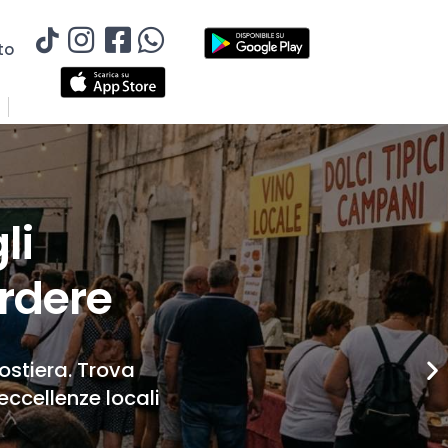
to
li
rdere
Costiera. Trova
eccellenze locali