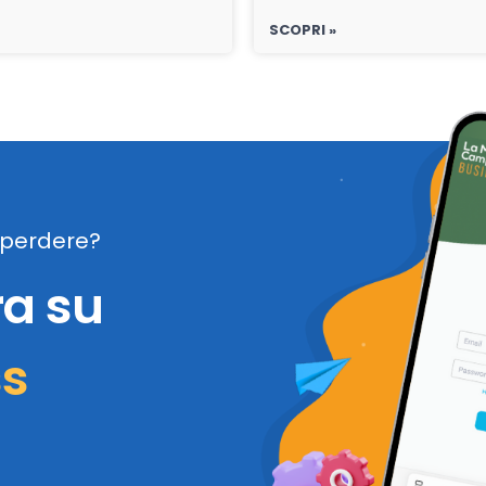
SCOPRI »
perdere?
ra su
ss