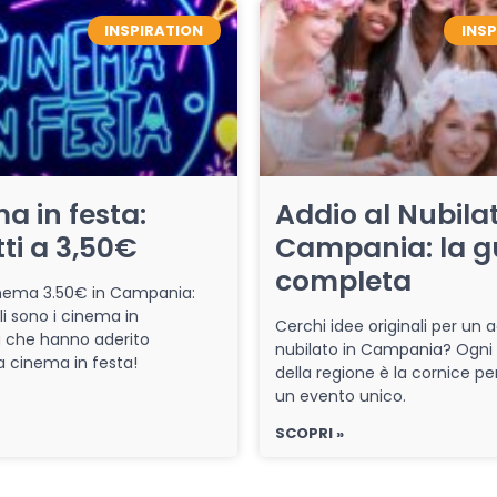
INSPIRATION
INS
a in festa:
Addio al Nubilat
tti a 3,50€
Campania: la g
completa
cinema 3.50€ in Campania:
li sono i cinema in
Cerchi idee originali per un a
che hanno aderito
nubilato in Campania? Ogni
iva cinema in festa!
della regione è la cornice pe
un evento unico.
SCOPRI »