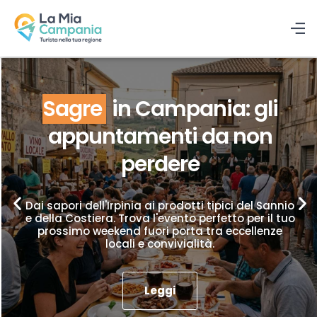
Sagre
in Campania: gli
appuntamenti da non
perdere
Dai sapori dell'Irpinia ai prodotti tipici del Sannio
e della Costiera. Trova l'evento perfetto per il tuo
prossimo weekend fuori porta tra eccellenze
locali e convivialità.
Leggi