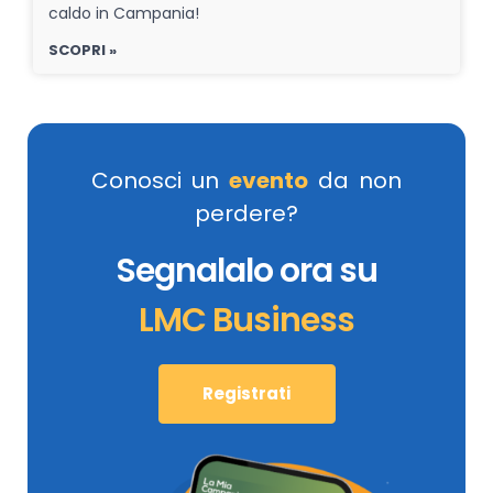
caldo in Campania!
SCOPRI »
Conosci un
evento
da non
perdere?
Segnalalo ora su
LMC Business
Registrati