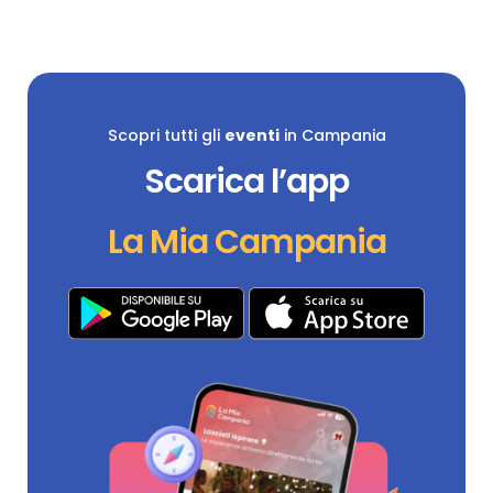
Scopri tutti gli
eventi
in Campania
Scarica l’app
La Mia Campania