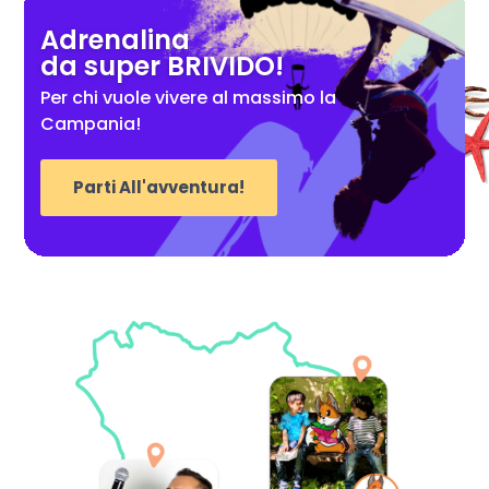
Adrenalina
da super BRIVIDO!
Per chi vuole vivere al massimo la
Campania!
Parti All'avventura!