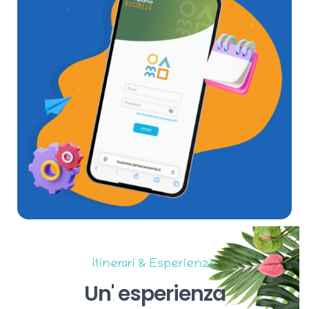
Itinerari & Esperienze
Un'
esperienza