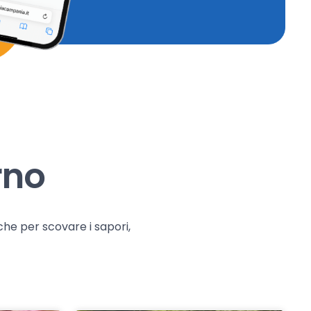
rno
che per scovare i sapori,