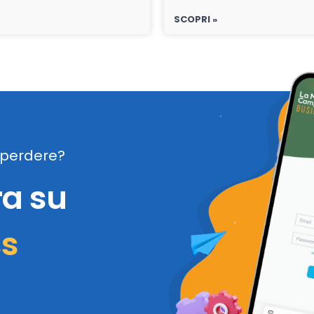
SCOPRI »
perdere?
ra su
ss