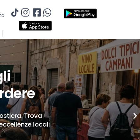
to
li
rdere
Costiera. Trova
eccellenze locali