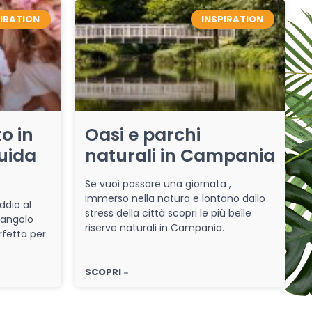
PIRATION
INSPIRATION
o in
Oasi e parchi
uida
naturali in Campania
Se vuoi passare una giornata ,
immerso nella natura e lontano dallo
ddio al
stress della città scopri le più belle
 angolo
riserve naturali in Campania.
rfetta per
SCOPRI »