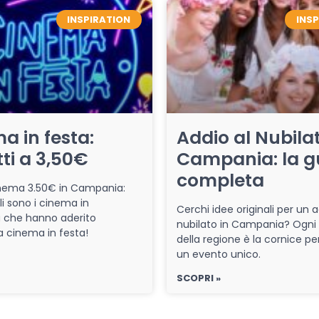
INSPIRATION
INS
a in festa:
Addio al Nubilat
tti a 3,50€
Campania: la g
completa
cinema 3.50€ in Campania:
li sono i cinema in
Cerchi idee originali per un a
che hanno aderito
nubilato in Campania? Ogni
iva cinema in festa!
della regione è la cornice pe
un evento unico.
SCOPRI »