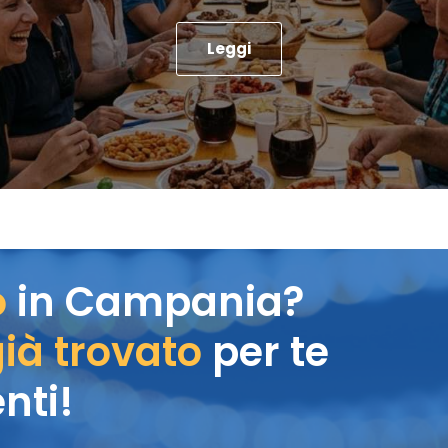
Leggi
o
in Campania?
ià trovato
per te
nti!