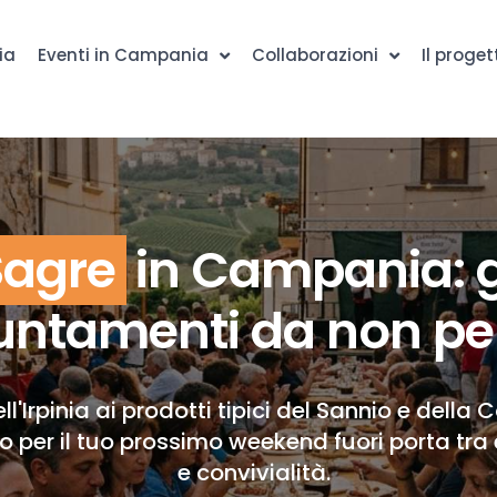
ia
Eventi in Campania
Collaborazioni
Il proget
Sagre
in Campania: g
ntamenti da non pe
ll'Irpinia ai prodotti tipici del Sannio e della 
to per il tuo prossimo weekend fuori porta tra 
e convivialità.