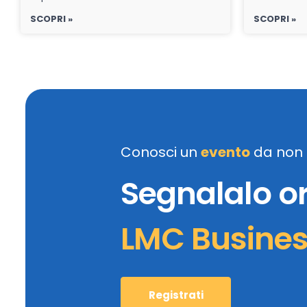
SCOPRI »
SCOPRI »
Conosci un
evento
da non 
Segnalalo o
LMC Busine
Registrati