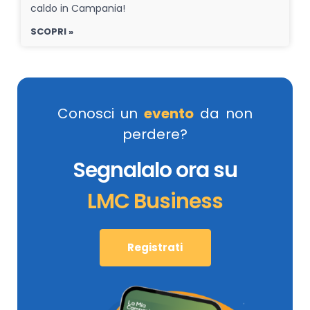
caldo in Campania!
SCOPRI »
Conosci un
evento
da non
perdere?
Segnalalo ora su
LMC Business
Registrati