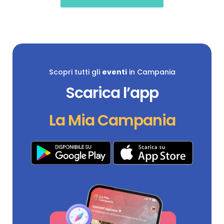
Scopri tutti gli
eventi
in Campania
Scarica l’app
La Mia Campania