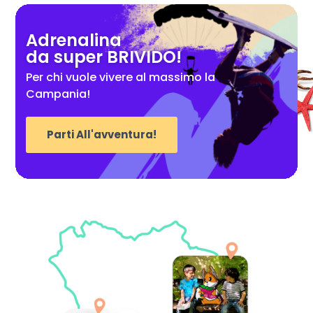
Adrenalina
da super BRIVIDO!
Per chi vuole vivere al massimo la
Campania!
Parti All'avventura!