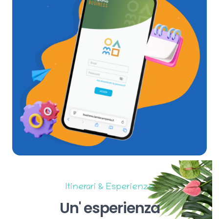
Itinerari & Esperienze
Un'
esperienza