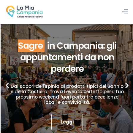
Sagre
in Campania: gli
appuntamenti da non
perdere
Dai sapori dell'Irpinia ai prodotti tipici del Sannio
e della Costiera. Trova l'evento perfetto per il tuo
prossimo weekend fuori porta tra eccellenze
locali e convivialità.
Leggi