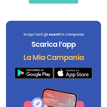
Scopri tutti gli
eventi
in Campania
Scarica l’app
La Mia Campania