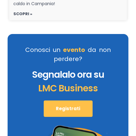
caldo in Campania!
SCOPRI »
Conosci un
evento
da non
perdere?
Segnalalo ora su
LMC Business
Registrati