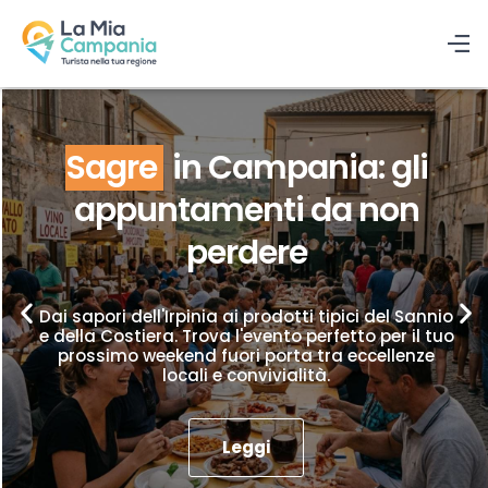
Sagre
in Campania: gli
appuntamenti da non
perdere
Dai sapori dell'Irpinia ai prodotti tipici del Sannio
e della Costiera. Trova l'evento perfetto per il tuo
prossimo weekend fuori porta tra eccellenze
locali e convivialità.
Leggi