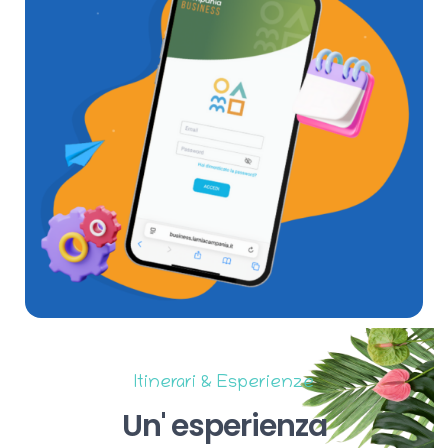
Itinerari & Esperienze
Un'
esperienza