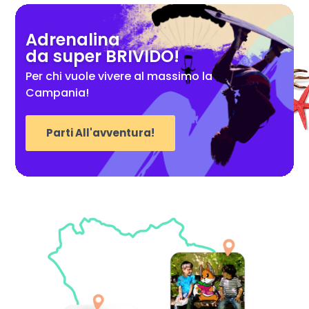
Adrenalina
da super BRIVIDO!
Per chi vuole vivere al massimo la
Campania!
Parti All'avventura!