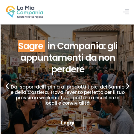
Sagre
in Campania: gli
appuntamenti da non
perdere
Dai sapori dell'Irpinia ai prodotti tipici del Sannio
e della Costiera. Trova l'evento perfetto per il tuo
prossimo weekend fuori porta tra eccellenze
locali e convivialità.
Leggi