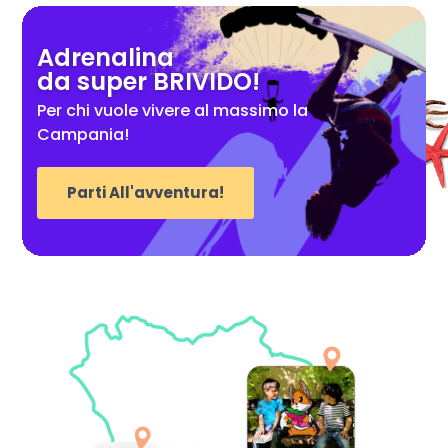
Adrenalina
da super BRIVIDO!
Per chi vuole vivere al massimo la
Campania!
Parti All'avventura!