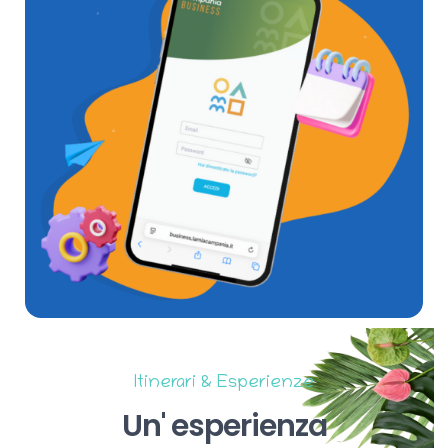
Itinerari & Esperienze
Un'
esperienza