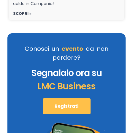
caldo in Campania!
SCOPRI »
Conosci un
evento
da non
perdere?
Segnalalo ora su
LMC Business
Registrati