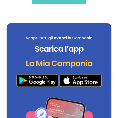
Scopri tutti gli
eventi
in Campania
Scarica l’app
La Mia Campania