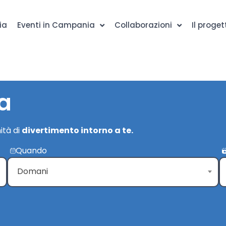
ia
Eventi in Campania
Collaborazioni
Il proget
a
ità di
divertimento intorno a te.
Quando
Domani