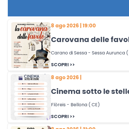
8 ago 2026 | 19:00
Carovana delle favol
Carano di Sessa - Sessa Aurunca (
SCOPRI >>
8 ago 2026 |
Cinema sotto le stelle
Flòreis - Bellona ( CE)
SCOPRI >>