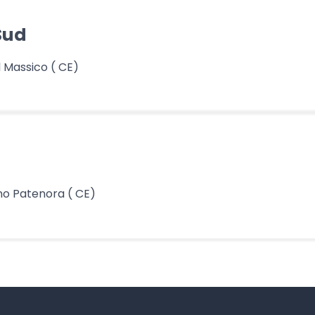
Sud
l Massico ( CE)
no Patenora ( CE)