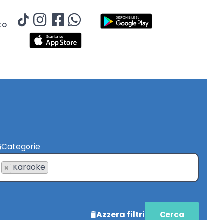
to
Categorie
Karaoke
×
Azzera filtri