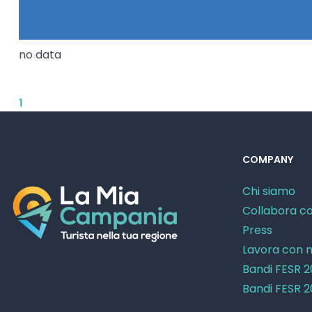
no data
1
COMPANY
Chi siamo
Collabora co
Press
Lavora con n
Bandi FESR 
Bandi FESR 