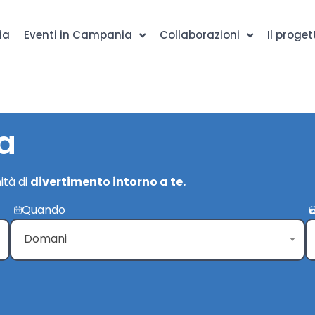
ia
Eventi in Campania
Collaborazioni
Il proget
a
ità di
divertimento intorno a te.
Quando
Domani