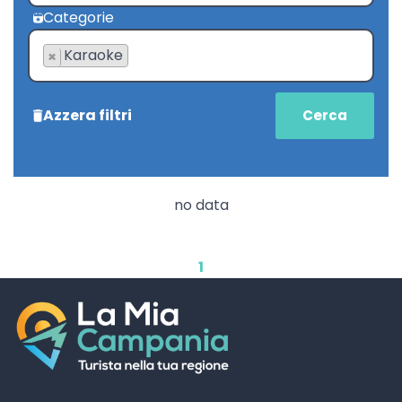
Categorie
Karaoke
×
Azzera filtri
no data
1