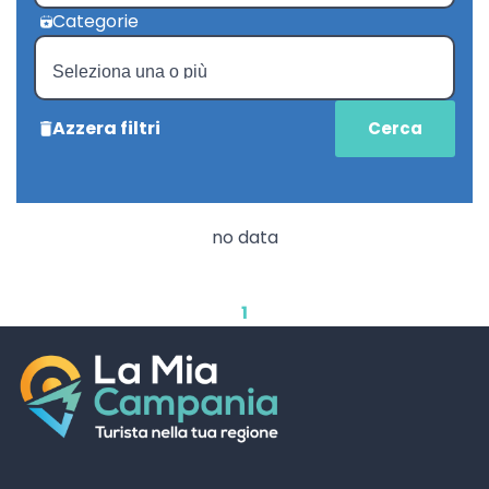
Categorie
Azzera filtri
no data
1