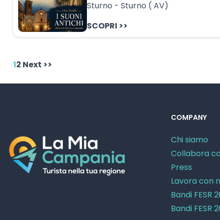
Sturno - Sturno ( AV)
SCOPRI >>
1
2
Next >>
COMPANY
Chi siamo
Collabora co
Press
Lavora con n
Bandi FESR 
Bandi FESR 