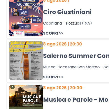
8 ago 2026 |
Ciro Giustiniani
Capriland - Pozzuoli ( NA)
SCOPRI >>
8 ago 2026 | 20:30
Salerno Summer Conc
Museo Diocesano San Matteo - Sal
SCOPRI >>
8 ago 2026 | 20:00
Musica e Parole - Mo