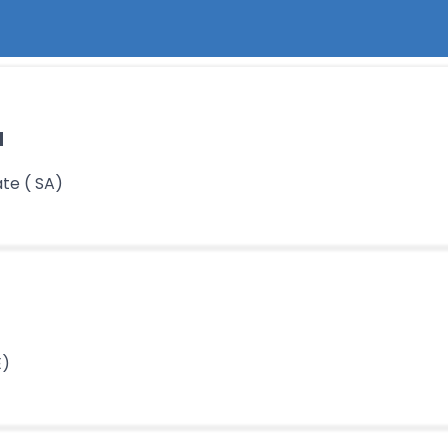
a
te ( SA)
E)