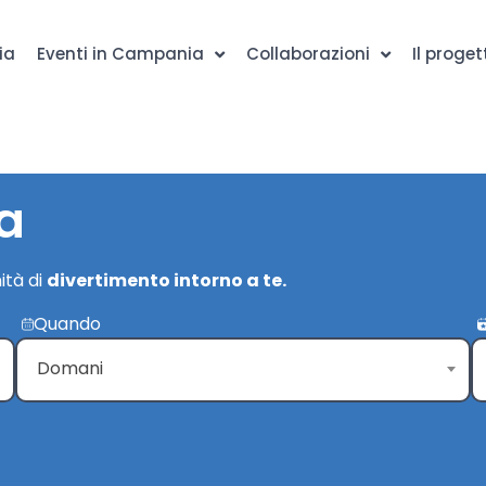
ia
Eventi in Campania
Collaborazioni
Il proget
a
ità di
divertimento intorno a te.
Quando
Domani