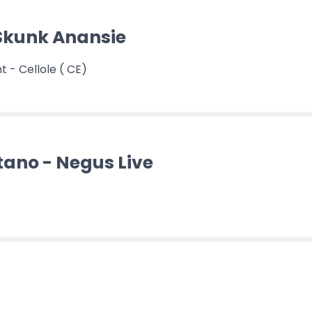
i Skunk Anansie
 - Cellole ( CE)
ano - Negus Live