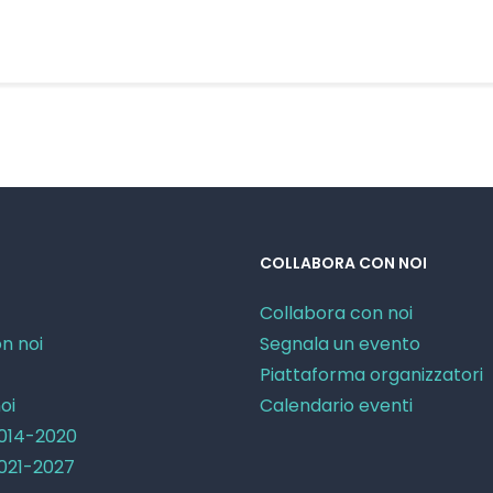
COLLABORA CON NOI
Collabora con noi
n noi
Segnala un evento
Piattaforma organizzatori
oi
Calendario eventi
2014-2020
2021-2027