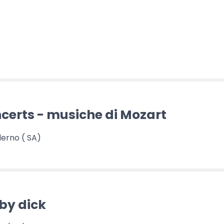
erts - musiche di Mozart
erno ( SA)
by dick