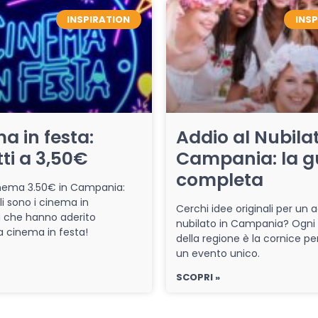
INSPIRATION
INS
a in festa:
Addio al Nubilat
tti a 3,50€
Campania: la g
completa
cinema 3.50€ in Campania:
li sono i cinema in
Cerchi idee originali per un a
che hanno aderito
nubilato in Campania? Ogni
iva cinema in festa!
della regione è la cornice pe
un evento unico.
SCOPRI »