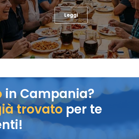
Leggi
o
in Campania?
ià trovato
per te
nti!