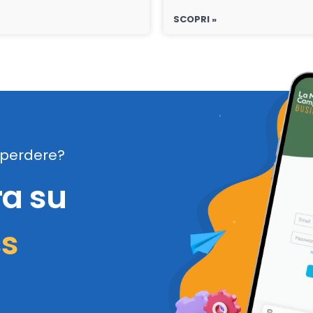
SCOPRI »
perdere?
ra su
ss