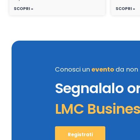
SCOPRI »
SCOPRI »
Conosci un
evento
da non 
Segnalalo o
LMC Busine
Registrati