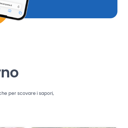
rno
che per scovare i sapori,