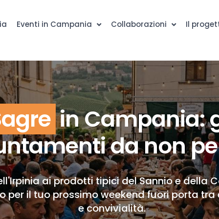
ia
Eventi in Campania
Collaborazioni
Il proget
Sagre
in Campania: g
ntamenti da non pe
ll'Irpinia ai prodotti tipici del Sannio e della 
to per il tuo prossimo weekend fuori porta tra 
e convivialità.