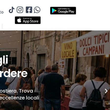
to
li
rdere
Costiera. Trova
eccellenze locali