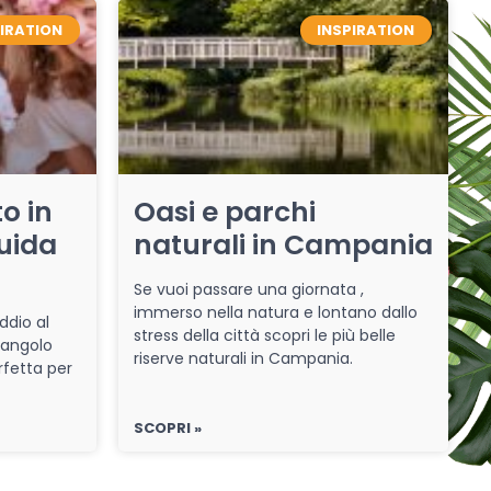
PIRATION
INSPIRATION
o in
Oasi e parchi
uida
naturali in Campania
Se vuoi passare una giornata ,
immerso nella natura e lontano dallo
ddio al
stress della città scopri le più belle
 angolo
riserve naturali in Campania.
rfetta per
SCOPRI »