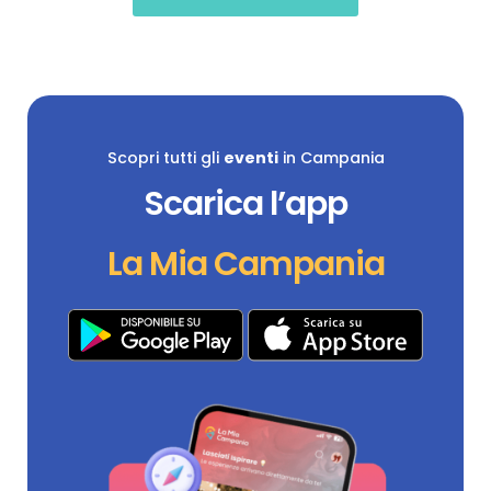
Scopri tutti gli
eventi
in Campania
Scarica l’app
La Mia Campania