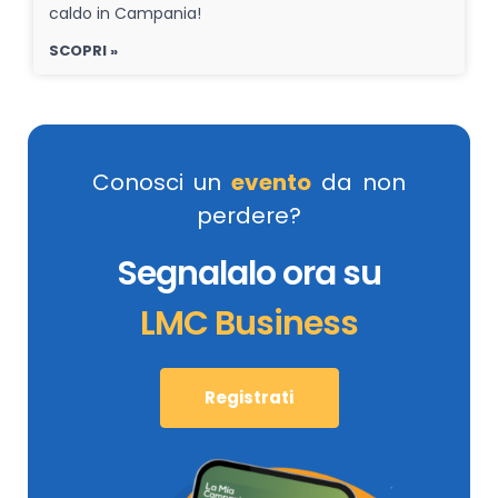
caldo in Campania!
SCOPRI »
Conosci un
evento
da non
perdere?
Segnalalo ora su
LMC Business
Registrati