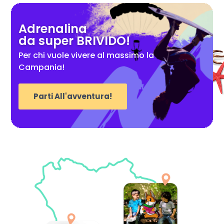
Adrenalina
da super BRIVIDO!
Per chi vuole vivere al massimo la
Campania!
Parti All'avventura!