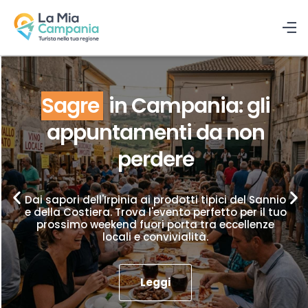
Sagre
in Campania: gli
appuntamenti da non
perdere
Dai sapori dell'Irpinia ai prodotti tipici del Sannio
e della Costiera. Trova l'evento perfetto per il tuo
prossimo weekend fuori porta tra eccellenze
locali e convivialità.
Leggi