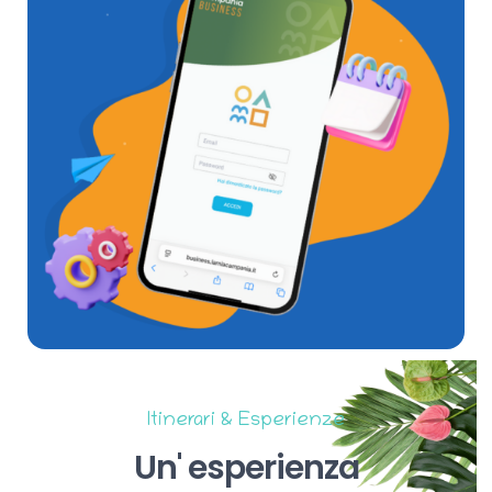
Itinerari & Esperienze
Un'
esperienza