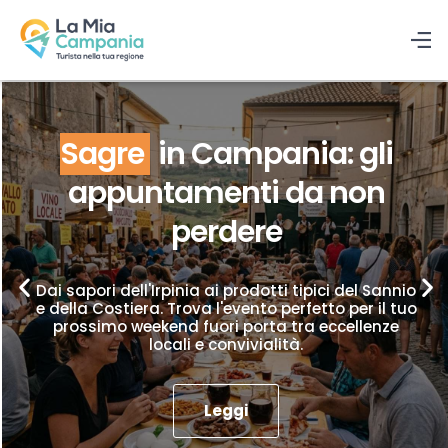
Sagre
in Campania: gli
appuntamenti da non
perdere
Dai sapori dell'Irpinia ai prodotti tipici del Sannio
e della Costiera. Trova l'evento perfetto per il tuo
prossimo weekend fuori porta tra eccellenze
locali e convivialità.
Leggi