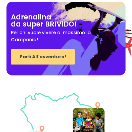
Adrenalina
da super BRIVIDO!
Per chi vuole vivere al massimo la
Campania!
Parti All'avventura!