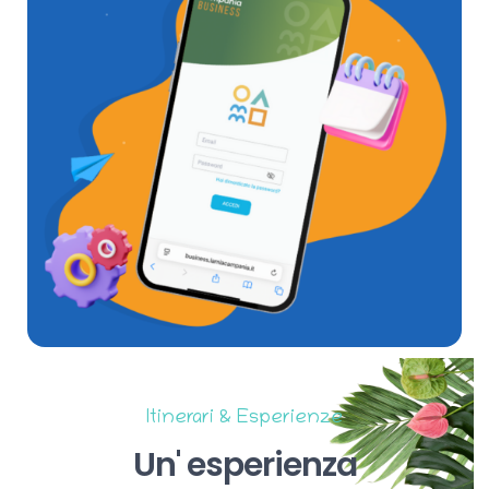
Itinerari & Esperienze
Un'
esperienza