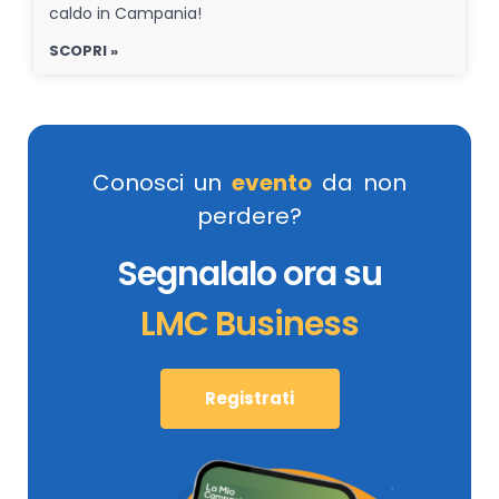
caldo in Campania!
SCOPRI »
Conosci un
evento
da non
perdere?
Segnalalo ora su
LMC Business
Registrati