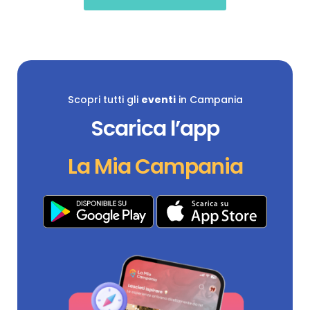
Scopri tutti gli
eventi
in Campania
Scarica l’app
La Mia Campania