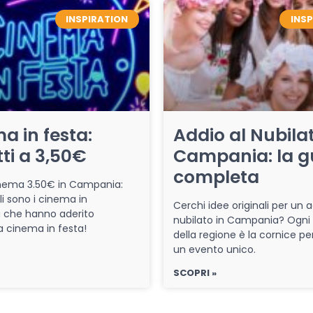
INSPIRATION
INS
a in festa:
Addio al Nubilat
tti a 3,50€
Campania: la g
completa
cinema 3.50€ in Campania:
li sono i cinema in
Cerchi idee originali per un a
che hanno aderito
nubilato in Campania? Ogni
iva cinema in festa!
della regione è la cornice pe
un evento unico.
SCOPRI »