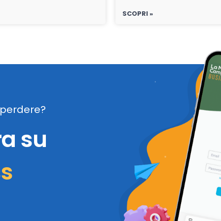
SCOPRI »
perdere?
ra su
ss