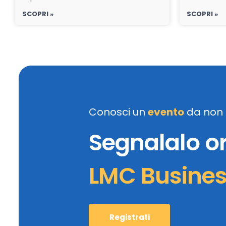
SCOPRI »
SCOPRI »
Conosci un
evento
da non 
Segnalalo o
LMC Busine
Registrati