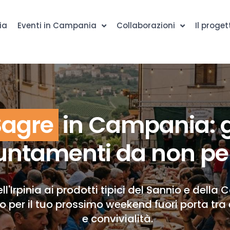
ia
Eventi in Campania
Collaborazioni
Il proget
Sagre
in Campania: g
ntamenti da non pe
ll'Irpinia ai prodotti tipici del Sannio e della 
to per il tuo prossimo weekend fuori porta tra 
e convivialità.