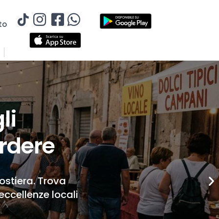
to
li
rdere
Costiera. Trova
eccellenze locali