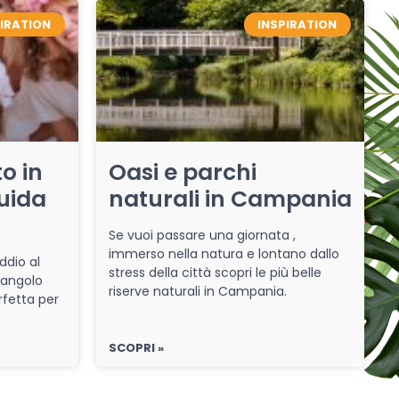
PIRATION
INSPIRATION
o in
Oasi e parchi
uida
naturali in Campania
Se vuoi passare una giornata ,
immerso nella natura e lontano dallo
ddio al
stress della città scopri le più belle
 angolo
riserve naturali in Campania.
rfetta per
SCOPRI »