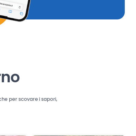
rno
che per scovare i sapori,