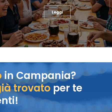
Leggi
o
in Campania?
ià trovato
per te
nti!