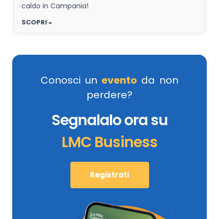
caldo in Campania!
SCOPRI »
Conosci un
evento
da non
perdere?
Segnalalo ora su
LMC Business
Registrati