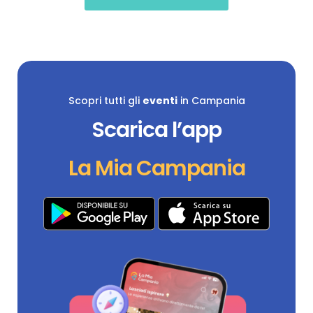
Scopri tutti gli
eventi
in Campania
Scarica l’app
La Mia Campania