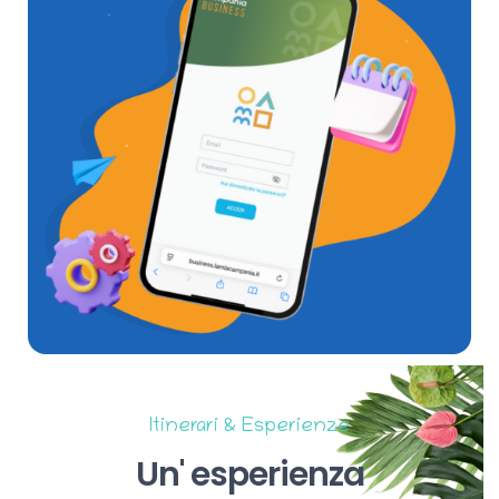
Itinerari & Esperienze
Un'
esperienza