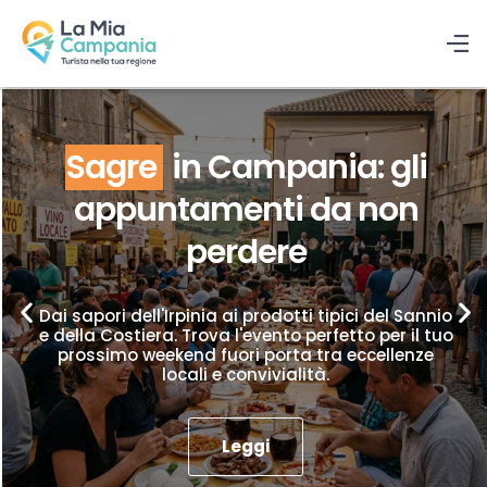
Sagre
in Campania: gli
appuntamenti da non
perdere
Dai sapori dell'Irpinia ai prodotti tipici del Sannio
e della Costiera. Trova l'evento perfetto per il tuo
prossimo weekend fuori porta tra eccellenze
locali e convivialità.
Leggi