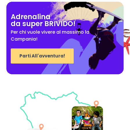
Adrenalina
da super BRIVIDO!
Per chi vuole vivere al massimo la
Campania!
Parti All'avventura!