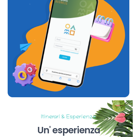
Itinerari & Esperienze
Un'
esperienza