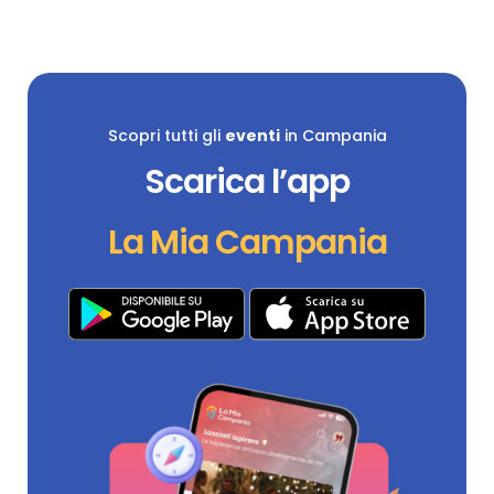
Scopri tutti gli
eventi
in Campania
Scarica l’app
La Mia Campania