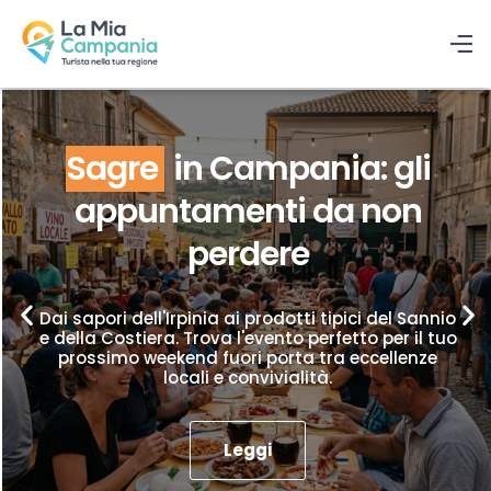
Sagre
in Campania: gli
appuntamenti da non
perdere
Dai sapori dell'Irpinia ai prodotti tipici del Sannio
e della Costiera. Trova l'evento perfetto per il tuo
prossimo weekend fuori porta tra eccellenze
locali e convivialità.
Leggi