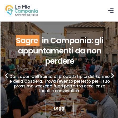
Sagre
in Campania: gli
appuntamenti da non
perdere
Dai sapori dell'Irpinia ai prodotti tipici del Sannio
e della Costiera. Trova l'evento perfetto per il tuo
prossimo weekend fuori porta tra eccellenze
locali e convivialità.
Leggi