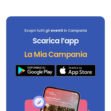
Scopri tutti gli
eventi
in Campania
Scarica l’app
La Mia Campania