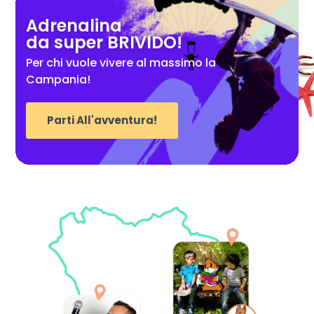
Adrenalina
da super BRIVIDO!
Per chi vuole vivere al massimo la
Campania!
Parti All'avventura!