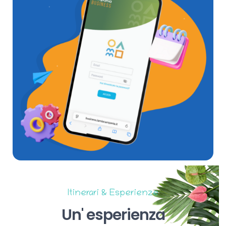
Itinerari & Esperienze
Un'
esperienza