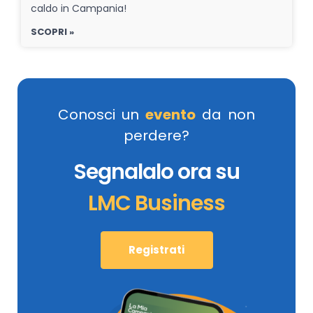
caldo in Campania!
SCOPRI »
Conosci un
evento
da non
perdere?
Segnalalo ora su
LMC Business
Registrati