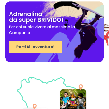
Adrenalina
da super BRIVIDO!
Per chi vuole vivere al massimo la
Campania!
Parti All'avventura!