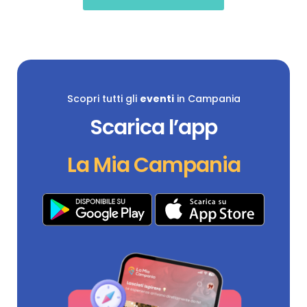
Scopri tutti gli
eventi
in Campania
Scarica l’app
La Mia Campania