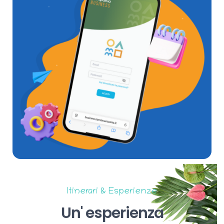
Itinerari & Esperienze
Un'
esperienza