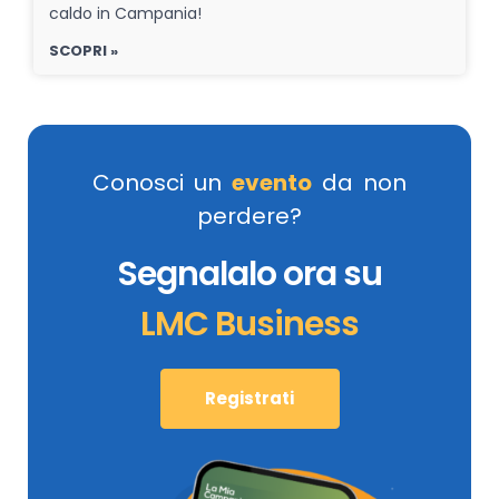
caldo in Campania!
SCOPRI »
Conosci un
evento
da non
perdere?
Segnalalo ora su
LMC Business
Registrati