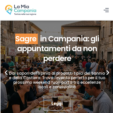
Sagre
in Campania: gli
appuntamenti da non
perdere
Dai sapori dell'Irpinia ai prodotti tipici del Sannio
e della Costiera. Trova l'evento perfetto per il tuo
prossimo weekend fuori porta tra eccellenze
locali e convivialità.
Leggi