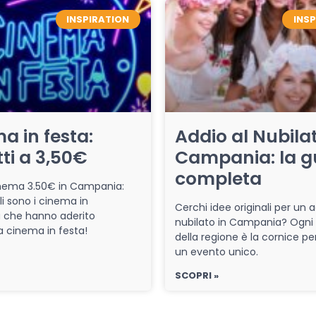
INSPIRATION
INS
a in festa:
Addio al Nubilat
tti a 3,50€
Campania: la g
completa
cinema 3.50€ in Campania:
li sono i cinema in
Cerchi idee originali per un a
che hanno aderito
nubilato in Campania? Ogni
iva cinema in festa!
della regione è la cornice pe
un evento unico.
SCOPRI »