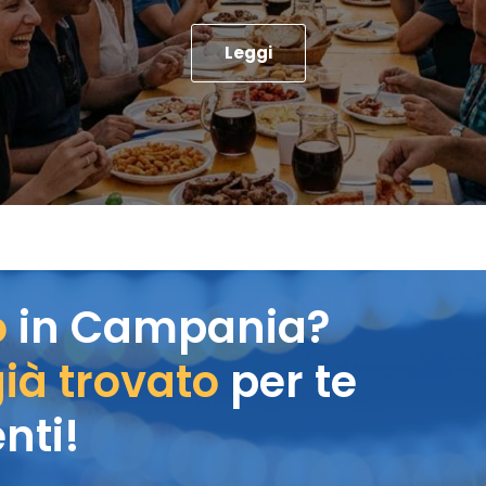
Leggi
o
in Campania?
ià trovato
per te
nti!