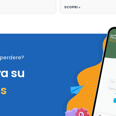
SCOPRI »
perdere?
ra su
ss