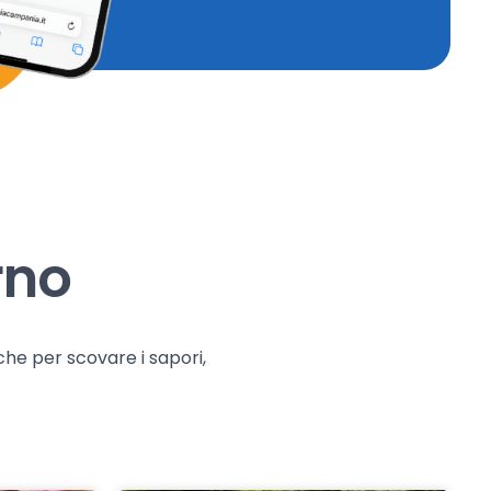
rno
che per scovare i sapori,