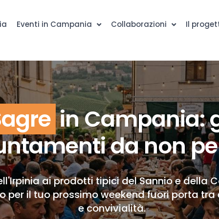
ia
Eventi in Campania
Collaborazioni
Il proget
Sagre
in Campania: g
ntamenti da non pe
ll'Irpinia ai prodotti tipici del Sannio e della 
to per il tuo prossimo weekend fuori porta tra 
e convivialità.