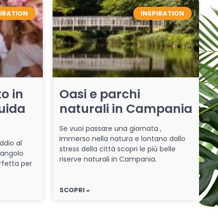
PIRATION
INSPIRATION
o in
Oasi e parchi
uida
naturali in Campania
Se vuoi passare una giornata ,
immerso nella natura e lontano dallo
ddio al
stress della città scopri le più belle
 angolo
riserve naturali in Campania.
rfetta per
SCOPRI »