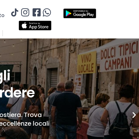
to
li
rdere
Costiera. Trova
eccellenze locali