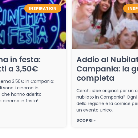
INSPIRATION
INS
a in festa:
Addio al Nubilat
tti a 3,50€
Campania: la g
completa
cinema 3.50€ in Campania:
li sono i cinema in
Cerchi idee originali per un a
che hanno aderito
nubilato in Campania? Ogni
iva cinema in festa!
della regione è la cornice pe
un evento unico.
SCOPRI »