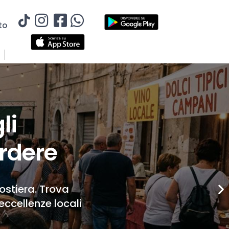
to
li
rdere
Costiera. Trova
eccellenze locali