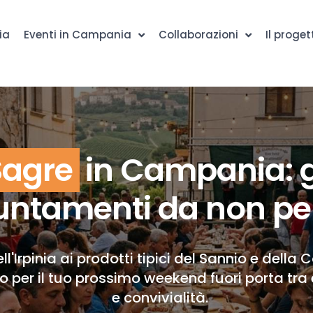
ia
Eventi in Campania
Collaborazioni
Il proget
Sagre
in Campania: g
ntamenti da non pe
ll'Irpinia ai prodotti tipici del Sannio e della 
to per il tuo prossimo weekend fuori porta tra 
e convivialità.