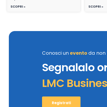
SCOPRI »
SCOPRI »
Conosci un
evento
da non 
Segnalalo o
LMC Busine
Registrati