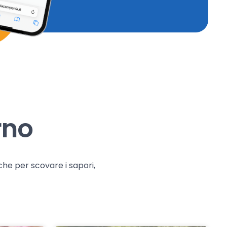
rno
che per scovare i sapori,