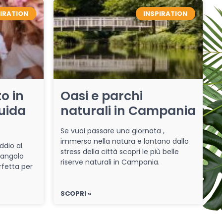
PIRATION
INSPIRATION
o in
Oasi e parchi
uida
naturali in Campania
Se vuoi passare una giornata ,
immerso nella natura e lontano dallo
ddio al
stress della città scopri le più belle
 angolo
riserve naturali in Campania.
rfetta per
SCOPRI »