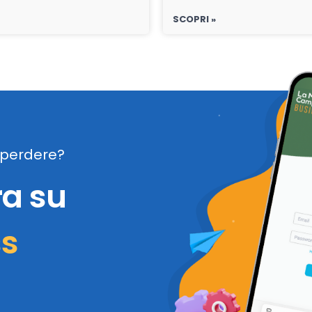
SCOPRI »
perdere?
ra su
ss