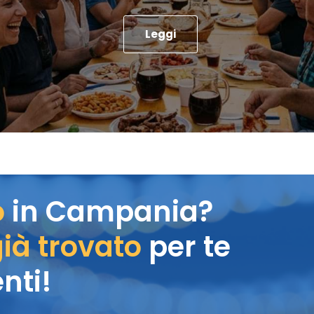
Leggi
o
in Campania?
ià trovato
per te
nti!