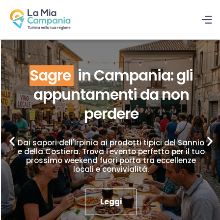
Sagre
in Campania: gli
appuntamenti da non
perdere
Dai sapori dell'Irpinia ai prodotti tipici del Sannio
e della Costiera. Trova l'evento perfetto per il tuo
prossimo weekend fuori porta tra eccellenze
locali e convivialità.
Leggi