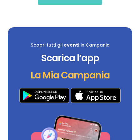
Scopri tutti gli
eventi
in Campania
Scarica l’app
La Mia Campania