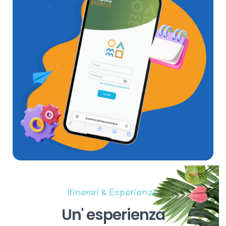
Itinerari & Esperienze
Un'
esperienza