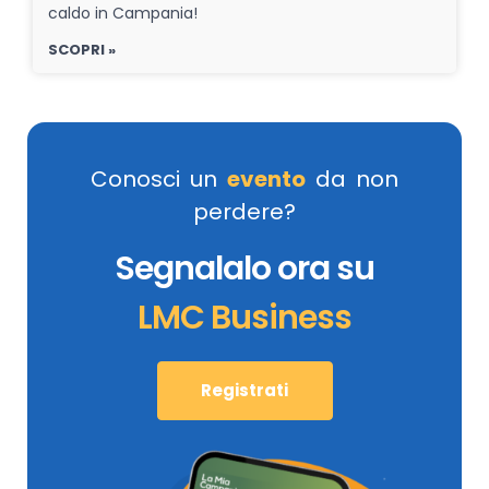
caldo in Campania!
SCOPRI »
Conosci un
evento
da non
perdere?
Segnalalo ora su
LMC Business
Registrati