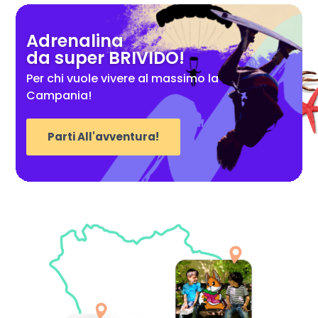
Adrenalina
da super BRIVIDO!
Per chi vuole vivere al massimo la
Campania!
Parti All'avventura!